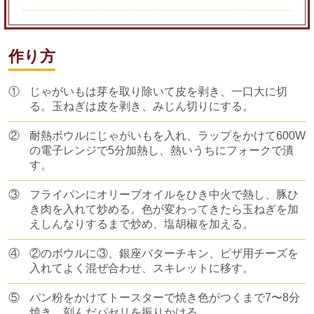
作り方
①
じゃがいもは芽を取り除いて皮を剥き、一口大に切
る。玉ねぎは皮を剥き、みじん切りにする。
②
耐熱ボウルにじゃがいもを入れ、ラップをかけて600W
の電子レンジで5分加熱し、熱いうちにフォークで潰
す。
③
フライパンにオリーブオイルをひき中火で熱し、豚ひ
き肉を入れて炒める。色が変わってきたら玉ねぎを加
えしんなりするまで炒め、塩胡椒を加える。
④
②のボウルに③、銀座バターチキン、ピザ用チーズを
入れてよく混ぜ合わせ、スキレットに移す。
⑤
パン粉をかけてトースターで焼き色がつくまで7〜8分
焼き、刻んだパセリを振りかける。