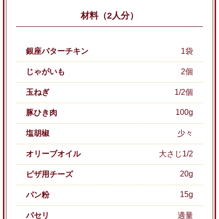
材料（2人分）
銀座バターチキン
1袋
じゃがいも
2個
玉ねぎ
1/2個
100g
豚ひき肉
塩胡椒
少々
オリーブオイル
大さじ1/2
20g
ピザ用チーズ
15g
パン粉
パセリ
適量