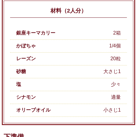
材料（2人分）
銀座キーマカリー
2箱
かぼちゃ
1/4個
レーズン
20粒
砂糖
大さじ1
塩
少々
シナモン
適量
オリーブオイル
小さじ1
下準備