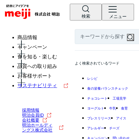
検索
メニュー
商品情報
キャンペーン
食を知る・楽しむ
よく検索されているワード
品質への取り組み
お客様サポート
レシピ
サステナビリティ
食の栄養バランスチェック
チョコレート
工場見学
ヨーグルト
牛乳
食育
採用情報
明治会員ID
プレスリリース
アイス
会社概要
明治ホールディ
アレルギー
チーズ
ングス株式会社
キャンペーン
問い合わせ