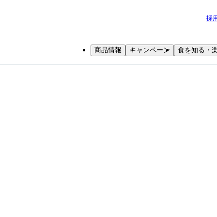
採
商品情報
キャンペーン
食を知る・
小学生
中高生
成人
シニア
教育機関の方
養｜バター