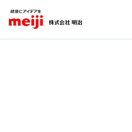
TOPページ
愛すべき乳（ミルク）
バターの栄