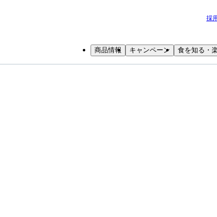
採
商品情報
キャンペーン
食を知る・
小学生
中高生
成人
シニア
教育機関の方
るまで｜牛乳