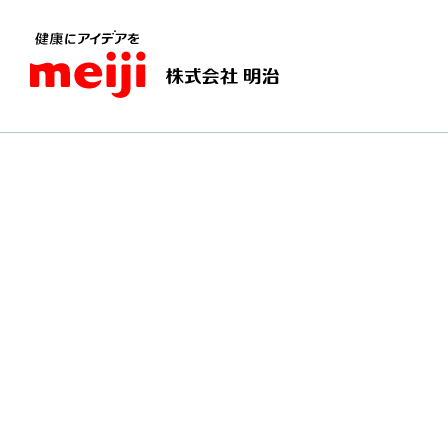
TOPページ
愛すべき乳（ミルク）
牛乳ができ