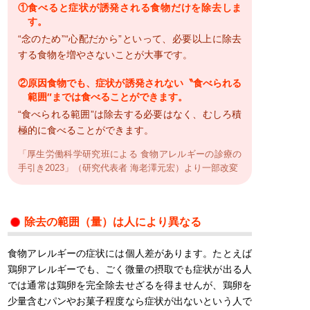
①食べると症状が誘発される食物だけを除去しま
す。
“念のため”“心配だから”といって、必要以上に除去
する食物を増やさないことが大事です。
②原因食物でも、症状が誘発されない〝食べられる
範囲″までは食べることができます。
“食べられる範囲”は除去する必要はなく、むしろ積
極的に食べることができます。
「厚生労働科学研究班による 食物アレルギーの診療の
手引き2023」（研究代表者 海老澤元宏）より一部改変
除去の範囲（量）は人により異なる
食物アレルギーの症状には個人差があります。たとえば
鶏卵アレルギーでも、ごく微量の摂取でも症状が出る人
では通常は鶏卵を完全除去せざるを得ませんが、鶏卵を
少量含むパンやお菓子程度なら症状が出ないという人で