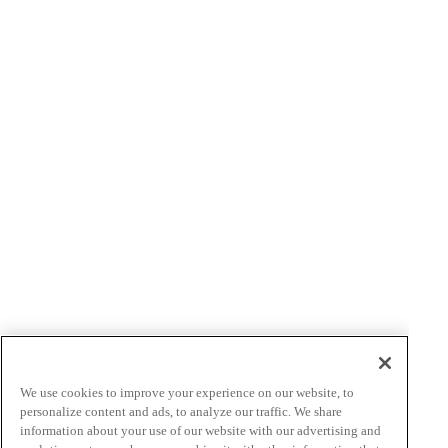
作る・やってみる
明治の食育 おすすめレシピ
子どもたちが大好き！人気の給食レシピ
わくわく！自由研究
食の栄養バランスチェック
スポーツジュニアの食事サポート
ミルクで元気体操
明治食育セミナー情報
小・中学生向け（出前授業）
高校生向け
大学・専門学校向け
大人・企業様（健康経営サポート）向け
We use cookies to improve your experience on our website, to
シニア向け
personalize content and ads, to analyze our traffic. We share
食育活動レポート
information about your use of our website with our advertising and