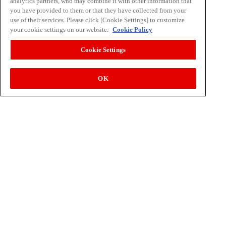
analytics partners, who may combine it with other information that
よくある質問
you have provided to them or that they have collected from your
お申し込み
use of their services. Please click [Cookie Settings] to customize
your cookie settings on our website.
Cookie Policy
その他
Cookie Settings
イラスト素材集
食育カレンダー
OK
工場見学に行こう！
江上料理学院 明治料理講習会
公式アカウント一覧