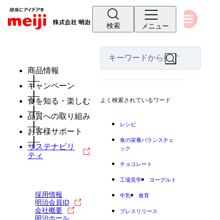
検索
メニュー
商品情報
キャンペーン
食を知る・楽しむ
よく検索されているワード
品質への取り組み
レシピ
お客様サポート
食の栄養バランスチェ
サステナビリ
ック
ティ
チョコレート
工場見学
ヨーグルト
採用情報
牛乳
食育
明治会員ID
会社概要
プレスリリース
明治ホール