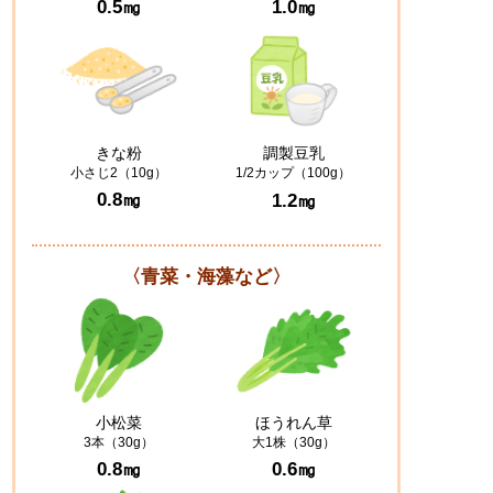
0.5㎎
1.0㎎
きな粉
調製豆乳
小さじ2（10g）
1/2カップ（100g）
0.8㎎
1.2㎎
〈青菜・海藻など〉
小松菜
ほうれん草
3本（30g）
大1株（30g）
0.8㎎
0.6㎎