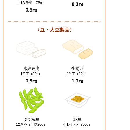
小1/2缶弱（30g）
0.3㎎
0.5㎎
〈豆・大豆製品〉
木綿豆腐
生揚げ
1/6丁（50g）
1/4丁（50g）
0.8㎎
1.3㎎
ゆで枝豆
納豆
12さや（正味20g）
小1パック（30g）