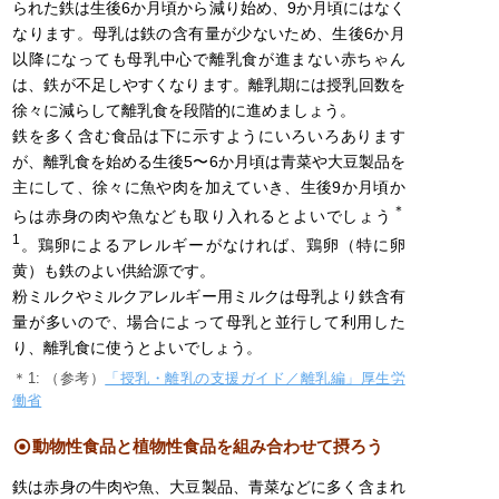
られた鉄は生後6か月頃から減り始め、9か月頃にはなく
なります。母乳は鉄の含有量が少ないため、生後6か月
以降になっても母乳中心で離乳食が進まない赤ちゃん
は、鉄が不足しやすくなります。離乳期には授乳回数を
徐々に減らして離乳食を段階的に進めましょう。
鉄を多く含む食品は下に示すようにいろいろあります
が、離乳食を始める生後5〜6か月頃は青菜や大豆製品を
主にして、徐々に魚や肉を加えていき、生後9か月頃か
＊
らは赤身の肉や魚なども取り入れるとよいでしょう
1
。鶏卵によるアレルギーがなければ、鶏卵（特に卵
黄）も鉄のよい供給源です。
粉ミルクやミルクアレルギー用ミルクは母乳より鉄含有
量が多いので、場合によって母乳と並行して利用した
り、離乳食に使うとよいでしょう。
＊1: （参考）
「授乳・離乳の支援ガイド／離乳編」厚生労
働省
動物性食品と植物性食品を組み合わせて摂ろう
鉄は赤身の牛肉や魚、大豆製品、青菜などに多く含まれ