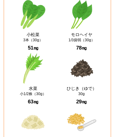
小松菜
モロヘイヤ
3本（30g）
1/3袋弱（30g）
51㎎
78㎎
水菜
ひじき（ゆで）
小1/2株（30g）
30g
63㎎
29㎎