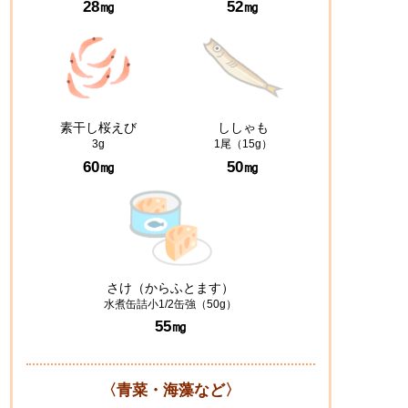
28㎎
52㎎
素干し桜えび
ししゃも
3g
1尾（15g）
60㎎
50㎎
さけ（からふとます）
水煮缶詰小1/2缶強（50g）
55㎎
〈青菜・海藻など〉