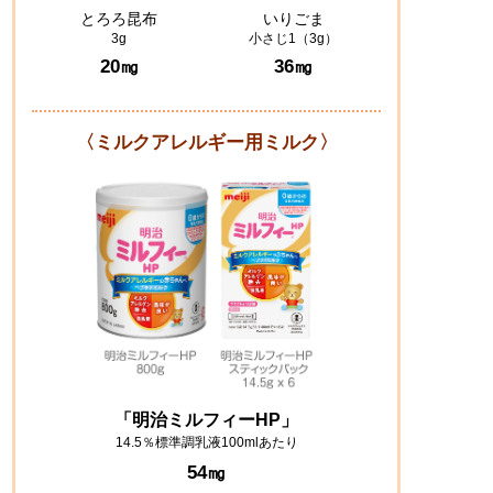
とろろ昆布
いりごま
3g
小さじ1（3g）
20㎎
36㎎
〈ミルクアレルギー用ミルク〉
「明治ミルフィーHP」
14.5％標準調乳液100mlあたり
54㎎