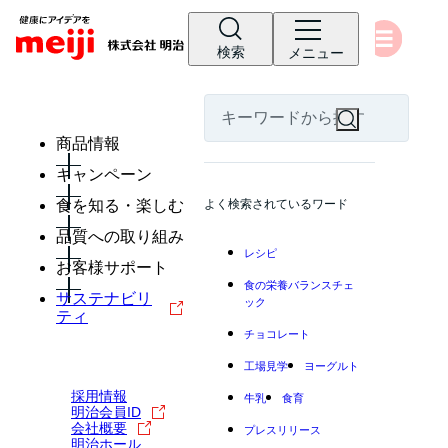
検索
メニュー
商品情報
キャンペーン
食を知る・楽しむ
よく検索されているワード
品質への取り組み
レシピ
お客様サポート
食の栄養バランスチェ
サステナビリ
ック
ティ
チョコレート
工場見学
ヨーグルト
採用情報
牛乳
食育
明治会員ID
会社概要
プレスリリース
明治ホール