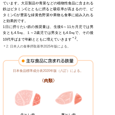
ています。大豆製品や青菜などの植物性食品に含まれる
鉄はビタミンCとともに摂ると吸収率が高まるので、ビ
タミンCが豊富な緑黄色野菜や果物も食事に組み入れる
と効果的です。
1日に摂りたい鉄の推奨量は、生後6～11カ月児では男
女とも4.5㎎、１～2歳児では男女とも4.0㎎で、その後
＊2
10代半ばまで年齢とともに増えていきます
。
＊2: 日本人の食事摂取基準2025年版による。
日本食品標準成分表2020年版（八訂）による。
〈肉類〉
牛ヒレ肉
豚ヒレ肉