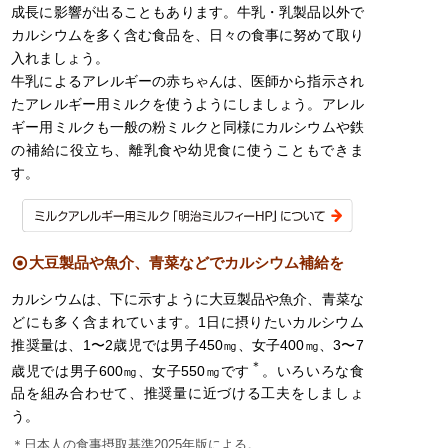
成長に影響が出ることもあります。牛乳・乳製品以外で
カルシウムを多く含む食品を、日々の食事に努めて取り
入れましょう。
牛乳によるアレルギーの赤ちゃんは、医師から指示され
たアレルギー用ミルクを使うようにしましょう。アレル
ギー用ミルクも一般の粉ミルクと同様にカルシウムや鉄
の補給に役立ち、離乳食や幼児食に使うこともできま
す。
大豆製品や魚介、青菜などでカルシウム補給を
カルシウムは、下に示すように大豆製品や魚介、青菜な
どにも多く含まれています。1日に摂りたいカルシウム
推奨量は、1〜2歳児では男子450㎎、女子400㎎、3〜7
＊
歳児では男子600㎎、女子550㎎です
。いろいろな食
品を組み合わせて、推奨量に近づける工夫をしましょ
う。
＊日本人の食事摂取基準2025年版による。