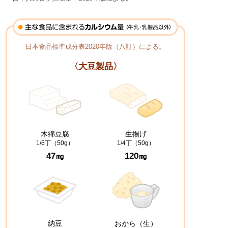
日本食品標準成分表2020年版（八訂）による。
〈大豆製品〉
木綿豆腐
生揚げ
1/6丁（50g）
1/4丁（50g）
47㎎
120㎎
納豆
おから（生）