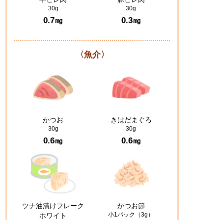
30g
30g
0.7㎎
0.3㎎
〈魚介〉
かつお
きはだまぐろ
30g
30g
0.6㎎
0.6㎎
ツナ油漬けフレーク
かつお節
小1パック（3g）
ホワイト