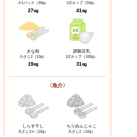
小1パック（30g）
1/2カップ（50g）
27㎎
41㎎
きな粉
調製豆乳
小さじ2（10g）
1/2カップ（100g）
19㎎
31㎎
〈魚介〉
しらす干し
ちりめんじゃこ
大さじ1½（10g）
大さじ2（10g）