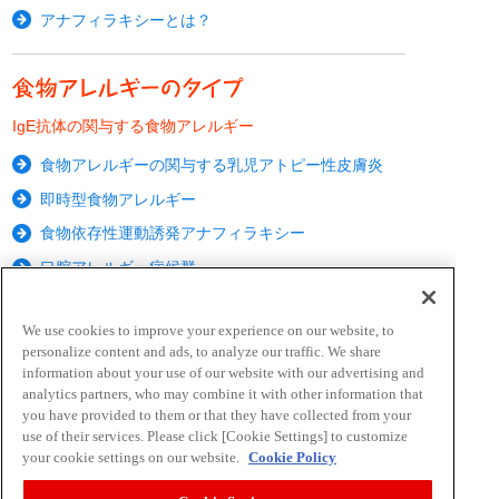
アナフィラキシーとは？
IgE抗体の関与する食物アレルギー
食物アレルギーの関与する乳児アトピー性皮膚炎
即時型食物アレルギー
食物依存性運動誘発アナフィラキシー
口腔アレルギー症候群
IgE抗体の関与しない食物アレルギー
We use cookies to improve your experience on our website, to
personalize content and ads, to analyze our traffic. We share
食物たんぱく誘発胃腸症
information about your use of our website with our advertising and
analytics partners, who may combine it with other information that
you have provided to them or that they have collected from your
IgE抗体とは？
use of their services. Please click [Cookie Settings] to customize
your cookie settings on our website.
Cookie Policy