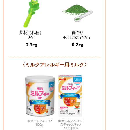
菜花（和種）
青のり
30g
小さじ1/2（0.2g）
0.9㎎
0.2㎎
〈ミルクアレルギー用ミルク〉