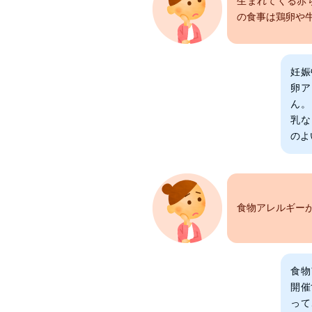
生まれてくる赤
の食事は鶏卵や
妊娠
卵ア
ん。
乳な
のよ
食物アレルギー
食物
開催
って