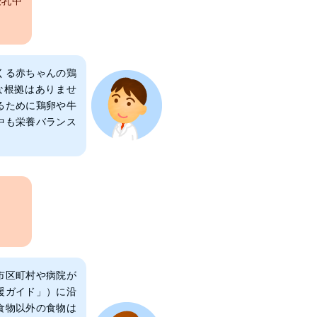
授乳中
くる赤ちゃんの鶏
な根拠はありませ
るために鶏卵や牛
中も栄養バランス
市区町村や病院が
援ガイド」）に沿
食物以外の食物は