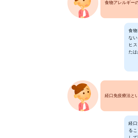
食物アレルギー
食物
ない
ヒス
たは
経口免疫療法と
経口
るこ
して