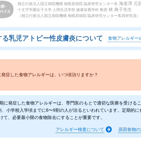
海老澤 元
独立行政法人国立病院機構 相模原病院 臨床研究センター長
林 典子先生
十文字学園女子大学 人間生活学部 健康栄養学科 教授
（独立行政法人国立病院機構 相模原病院 臨床研究センター客員研究員）
する
乳児アトピー性皮膚炎について
食物アレルギー
に発症した食物アレルギーは、いつ頃治りますか？
期に発症した食物アレルギーは、専門医のもとで適切な医療を受けるこ
割、小学校入学頃までに8〜9割の人が治るといわれています。定期的に
けて、必要最小限の食物除去にすることが重要です。
アレルギー検査について
原因食物の