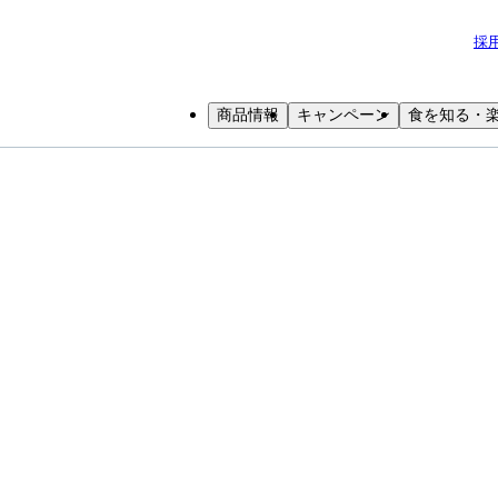
採
商品情報
キャンペーン
食を知る・
小学生
中高生
成人
シニア
教育機関の方
質問