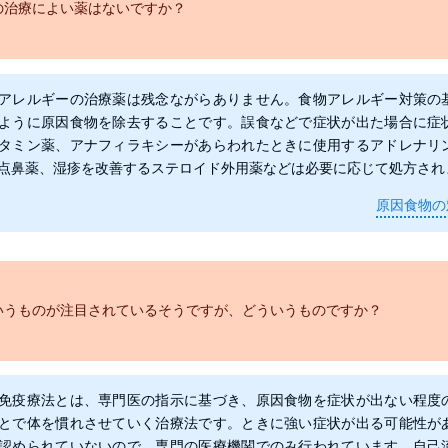
の治療によい薬はないですか？
アレルギーの治療薬は残念ながらありません。食物アレルギー対策の
ように原因食物を除去することです。誤食などで症状が出た場合に症
タミン薬、アナフィラキシーがあらわれたときに使用するアドレナリ
点鼻薬、湿疹を改善するステロイド外用薬などは必要に応じて処方され
原因食物の
いうものが注目されているそうですが、どういうものですか？
免疫療法とは、専門医の指示に基づき、原因食物を症状が出ない程度
とで体を慣れさせていく治療法です。ときに強い症状が出る可能性が
認められていないので、専門の医療機関でのみ行われています。自己