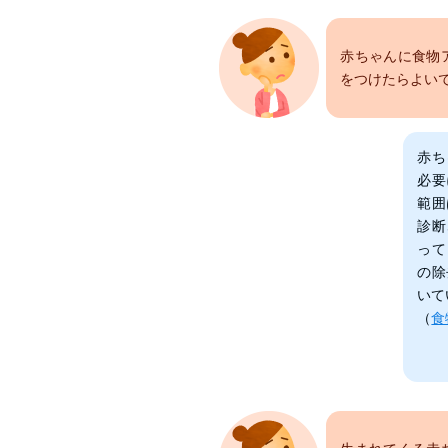
赤ちゃんに食物
をつけたらよい
赤ち
必要
範囲
診断
って
の除
いて
（
食