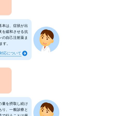
基本は、症状が出
状を緩和させる抗
ンの自己注射薬ま
ます。
対応について
の量を摂取し続け
あり、一般診療と
流で行うことは厳