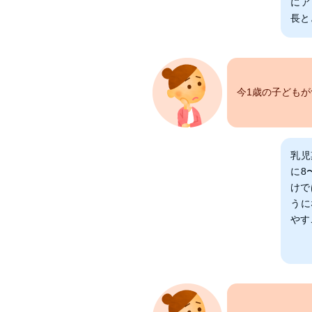
にア
長と
今1歳の子ども
乳児
に8
けで
うに
やす