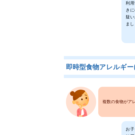
利用
きに
疑い
まし
即時型食物アレルギー
複数の食物がア
お子