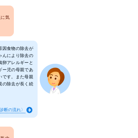
点に気
原因食物の除去が
ゃんにより除去の
鶏卵アレルギーと
ギー児の母親であ
いです。また母親
親の除去が長く続
診断の流れ
〉