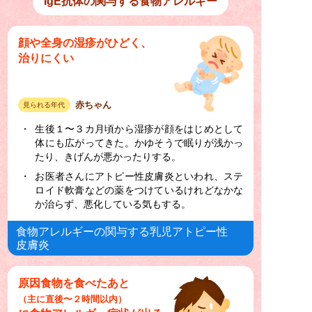
IgE抗体の関与する食物アレルギー
顔や全身の湿疹がひどく、
治りにくい
赤ちゃん
見られる年代
生後１〜３カ月頃から湿疹が顔をはじめとして
体にも広がってきた。かゆそうで眠りが浅かっ
たり、きげんが悪かったりする。
お医者さんにアトピー性皮膚炎といわれ、ステ
ロイド軟膏などの薬をつけているけれどなかな
か治らず、悪化している気もする。
食物アレルギーの関与する乳児アトピー性
皮膚炎
原因食物を食べたあと
（主に直後〜２時間以内）