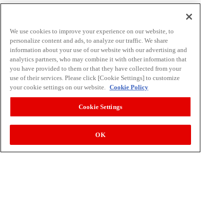
子どもたちが大好き！人気の給食レシピ
わくわく！自由研究
We use cookies to improve your experience on our website, to
食の栄養バランスチェック
personalize content and ads, to analyze our traffic. We share
information about your use of our website with our advertising and
スポーツジュニアの食事サポート
analytics partners, who may combine it with other information that
ミルクで元気体操
you have provided to them or that they have collected from your
use of their services. Please click [Cookie Settings] to customize
your cookie settings on our website.
Cookie Policy
明治食育セミナー情報
Cookie Settings
小・中学生向け（出前授業）
高校生向け
OK
大学・専門学校向け
大人・企業様（健康経営サポート）向け
シニア向け
食育活動レポート
よくある質問
お申し込み