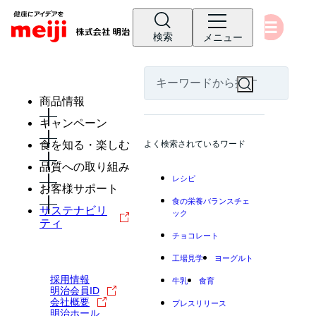
検索
メニュー
商品情報
キャンペーン
食を知る・楽しむ
よく検索されているワード
品質への取り組み
レシピ
お客様サポート
食の栄養バランスチェ
サステナビリ
ック
ティ
チョコレート
工場見学
ヨーグルト
採用情報
牛乳
食育
明治会員ID
会社概要
プレスリリース
明治ホール