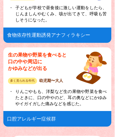
子どもが学校で昼食後に激しい運動をしたら、
じんましんやむくみ、咳が出てきて、呼吸も苦
しそうになった。
食物依存性運動誘発アナフィラキシー
生の果物や野菜を食べると
口の中や周辺に
かゆみなどが出る
幼児期〜大人
多く見られる年代
りんごやもも、洋梨など生の果物や野菜を食べ
たときに、口の中やのど、耳の奥などにかゆみ
やイガイガした痛みなどを感じた。
口腔アレルギー症候群