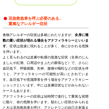
至急救急車を呼ぶ必要のある、
重篤なアレルギー症状
食物アレルギーの症状は多岐にわたりますが、
全身に複
数の重い症状が現れる場合をアナフィラキシーといいま
す
。症状は急速に現れることが多く、命にかかわる危険
を伴います。
よく見られるのは皮膚や粘膜の急激な症状（全身のじん
ましんや紅潮、口周辺やまぶたの膨張など）で、さらに
血圧低下、呼吸困難、失神、腹痛や嘔吐などの症状を伴
うと、アナフィラキシーの可能性が高いとされていま
す。血圧低下や意識障害を伴う場合をアナフィラキシー
ショックといいます。中には皮膚症状などがみられない
ケースもあります。
アナフィラキシーの症状は短時間で進行して重篤な状態
に陥り、命の危険を伴います。疑わしい症状がみられる
ときは至急救急車を呼び、アドレナリンの自己注射薬ま