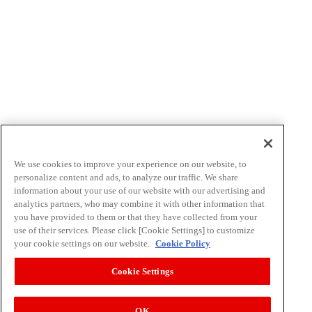
明治食育セミナー情報
小・中学生向け（出前授業）
高校生向け
大学・専門学校向け
大人・企業様（健康経営サポート）向け
シニア向け
食育活動レポート
We use cookies to improve your experience on our website, to
よくある質問
personalize content and ads, to analyze our traffic. We share
お申し込み
information about your use of our website with our advertising and
analytics partners, who may combine it with other information that
you have provided to them or that they have collected from your
その他
use of their services. Please click [Cookie Settings] to customize
your cookie settings on our website.
Cookie Policy
イラスト素材集
食育カレンダー
Cookie Settings
工場見学に行こう！
江上料理学院 明治料理講習会
OK