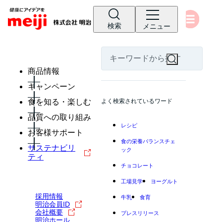
検索
メニュー
商品情報
キャンペーン
食を知る・楽しむ
よく検索されているワード
品質への取り組み
レシピ
お客様サポート
食の栄養バランスチェ
サステナビリ
ック
ティ
チョコレート
工場見学
ヨーグルト
採用情報
牛乳
食育
明治会員ID
会社概要
プレスリリース
明治ホール