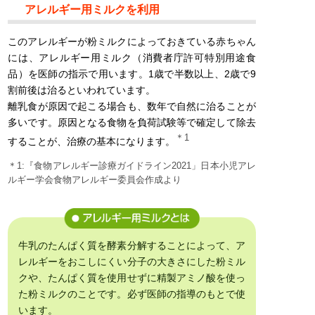
アレルギー用ミルクを利用
このアレルギーが粉ミルクによっておきている赤ちゃん
には、アレルギー用ミルク（消費者庁許可特別用途食
品）を医師の指示で用います。1歳で半数以上、2歳で9
割前後は治るといわれています。
離乳食が原因で起こる場合も、数年で自然に治ることが
多いです。原因となる食物を負荷試験等で確定して除去
＊1
することが、治療の基本になります。
＊1:『食物アレルギー診療ガイドライン2021」日本小児アレ
ルギー学会食物アレルギー委員会作成より
牛乳のたんぱく質を酵素分解することによって、ア
レルギーをおこしにくい分子の大きさにした粉ミル
クや、たんぱく質を使用せずに精製アミノ酸を使っ
た粉ミルクのことです。必ず医師の指導のもとで使
います。