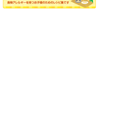
小学生
中高生
成人
シニア
教育機関の方
食育セミナー・出前授業
知る・学ぶ
比べてみよう！世界の食と文化
日本の食と文化
目指せ！食品ロスゼロ
災害食を考えよう！
酪農を知って応援！
偉人の好物
愛すべき乳（ミルク）