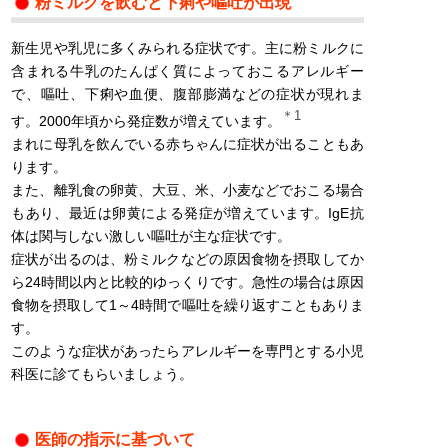
粉ミルクを飲むと下痢や嘔吐が出現
新生児や乳児に多くみられる症状です。主に粉ミルクに
含まれる牛乳のたんぱく質によっておこるアレルギー
で、嘔吐、下痢や血便、腹部膨満などの症状が現れま
＊1
す。2000年頃から発症数が増えています。
まれに母乳を飲んでいる赤ちゃんに症状が出ることもあ
ります。
また、離乳食の卵黄、大豆、米、小麦などでおこる場合
もあり、最近は卵黄による発症が増えています。IgE抗
体は関与しない激しい嘔吐が主な症状です。
症状が出るのは、粉ミルクなどの原因食物を摂取してか
ら24時間以内と比較的ゆっくりです。急性の場合は原因
食物を摂取して1～4時間で嘔吐を繰り返すこともありま
す。
このような症状があったらアレルギーを専門とする小児
科医に診てもらいましょう。
医師の指示に基づいて