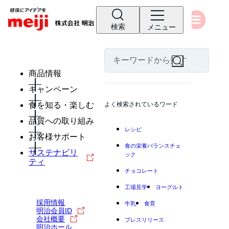
検索
メニュー
商品情報
キャンペーン
食を知る・楽しむ
よく検索されているワード
品質への取り組み
レシピ
お客様サポート
食の栄養バランスチェ
サステナビリ
ック
ティ
チョコレート
工場見学
ヨーグルト
採用情報
牛乳
食育
明治会員ID
会社概要
プレスリリース
明治ホール