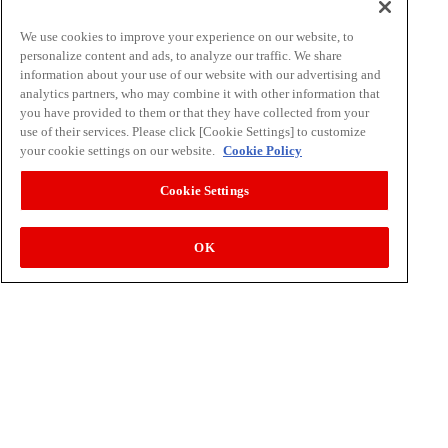
知って！食物アレルギー
乳製品の賞味期限と保存のめやす
We use cookies to improve your experience on our website, to
personalize content and ads, to analyze our traffic. We share
世界の食と文化クイズ
information about your use of our website with our advertising and
おやつはダイジ
analytics partners, who may combine it with other information that
you have provided to them or that they have collected from your
use of their services. Please click [Cookie Settings] to customize
作る・やってみる
your cookie settings on our website.
Cookie Policy
明治の食育 おすすめレシピ
Cookie Settings
子どもたちが大好き！人気の給食レシピ
わくわく！自由研究
OK
食の栄養バランスチェック
スポーツジュニアの食事サポート
ミルクで元気体操
明治食育セミナー情報
小・中学生向け（出前授業）
高校生向け