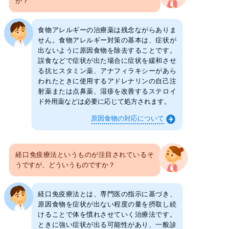
か？
食物アレルギーの治療薬は残念ながらありま
せん。食物アレルギー対策の基本は、症状が
出ないように原因食物を除去することです。
誤食などで症状が出た場合に症状を緩和させ
る抗ヒスタミン薬、アナフィラキシーがあら
われたときに使用するアドレナリンの自己注
射薬または点鼻薬、湿疹を改善するステロイ
ド外用薬などは必要に応じて処方されます。
原因食物の対応について
経口免疫療法というものが注目されているそ
うですが、どういうものですか？
経口免疫療法とは、専門医の指示に基づき、
原因食物を症状が出ない程度の量を摂取し続
けることで体を慣れさせていく治療法です。
ときに強い症状が出る可能性があり、一般診