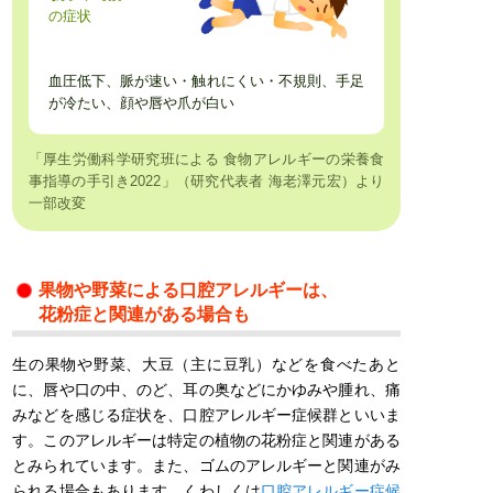
の症状
血圧低下、脈が速い・触れにくい・不規則、手足
が冷たい、顔や唇や爪が白い
「厚生労働科学研究班による 食物アレルギーの栄養食
事指導の手引き2022」（研究代表者 海老澤元宏）より
一部改変
果物や野菜による口腔アレルギーは、
花粉症と関連がある場合も
生の果物や野菜、大豆（主に豆乳）などを食べたあと
に、唇や口の中、のど、耳の奥などにかゆみや腫れ、痛
みなどを感じる症状を、口腔アレルギー症候群といいま
す。このアレルギーは特定の植物の花粉症と関連がある
とみられています。また、ゴムのアレルギーと関連がみ
られる場合もあります。くわしくは
口腔アレルギー症候