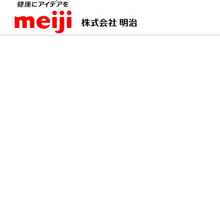
TOPページ
レシピ特集
気分で選べる！梅