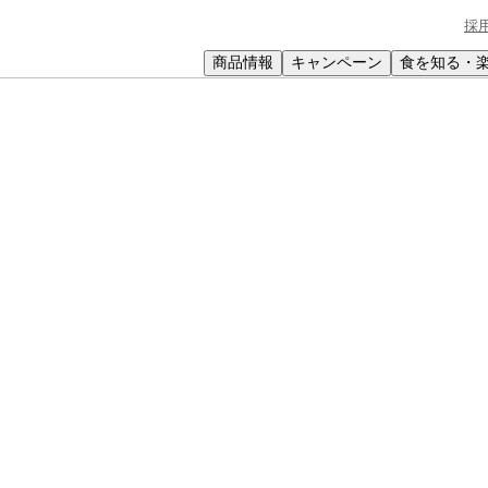
採
商品情報
キャンペーン
食を知る・
小学生
中高生
成人
シニア
教育機関の方
雨シーズンのおすすめレシピ特集