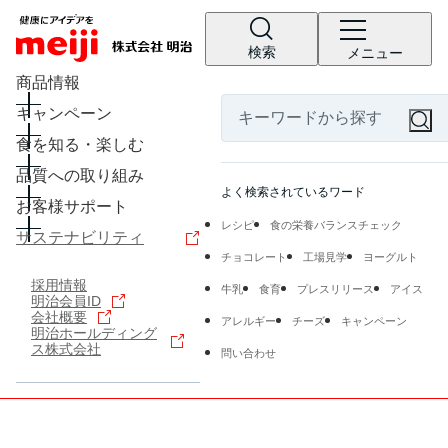
検索
メニュー
商品情報
キャンペーン
食を知る・楽しむ
品質への取り組み
よく検索されているワード
お客様サポート
レシピ
食の栄養バランスチェック
サステナビリティ
チョコレート
工場見学
ヨーグルト
採用情報
牛乳
食育
プレスリリース
アイス
明治会員ID
会社概要
アレルギー
チーズ
キャンペーン
明治ホールディング
ス株式会社
問い合わせ