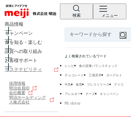
検索
メニュー
商品情報
キャンペーン
食を知る・楽しむ
品質への取り組み
よく検索されているワード
お客様サポート
レシピ
食の栄養バランスチェック
サステナビリティ
チョコレート
工場見学
ヨーグルト
採用情報
牛乳
食育
プレスリリース
アイス
明治会員ID
会社概要
アレルギー
チーズ
キャンペーン
明治ホールディング
ス株式会社
問い合わせ