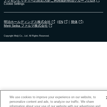
アクセシビリティへの対応方針
ご利用規約
明治グループのDX
Cookie Settings
（
｜
）
明治ホールディングス株式会社
EN
簡体
Meiji Seika ファルマ株式会社
Copyright Meiji Co., Ltd. All Rights Reserved.
We use cookies to improve your experience on our website, to
personalize content and ads, to analyze our traffic. We share
information about your use of our website with our advertising and