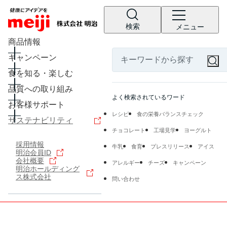
検索
メニュー
商品情報
キャンペーン
食を知る・楽しむ
品質への取り組み
よく検索されているワード
お客様サポート
レシピ
食の栄養バランスチェック
サステナビリティ
チョコレート
工場見学
ヨーグルト
採用情報
牛乳
食育
プレスリリース
アイス
明治会員ID
会社概要
アレルギー
チーズ
キャンペーン
明治ホールディング
ス株式会社
問い合わせ