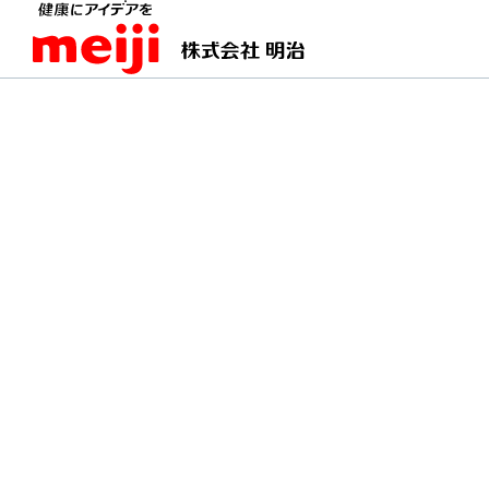
TOPページ
明治の食育 おすすめレシピ
【アメ
【アメリカ】マカロニ
アメリカの定番料理。マカロニにチ