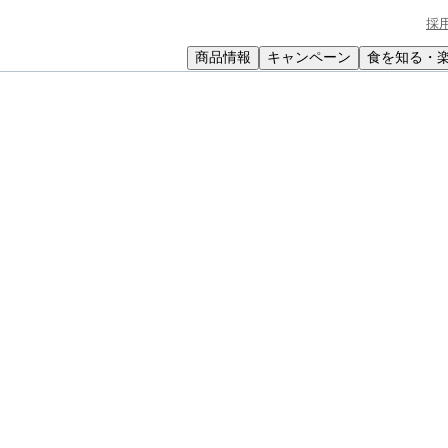
採
商品情報
キャンペーン
食を知る・
小学生
中高生
成人
シニア
教育機関の方
リカ】マカロニチーズ
チーズ
ーズをたっぷりからめて召し上がれ。