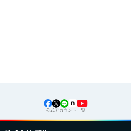
その他
イラスト素材集
食育カレンダー
工場見学に行こう！
江上料理学院 明治料理講習会
公式アカウント一覧