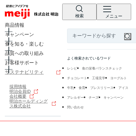
検索
メニュー
商品情報
キャンペーン
食を知る・楽しむ
品質への取り組み
よく検索されているワード
お客様サポート
レシピ
食の栄養バランスチェック
サステナビリティ
チョコレート
工場見学
ヨーグルト
採用情報
牛乳
食育
プレスリリース
アイス
明治会員ID
会社概要
アレルギー
チーズ
キャンペーン
明治ホールディング
ス株式会社
問い合わせ