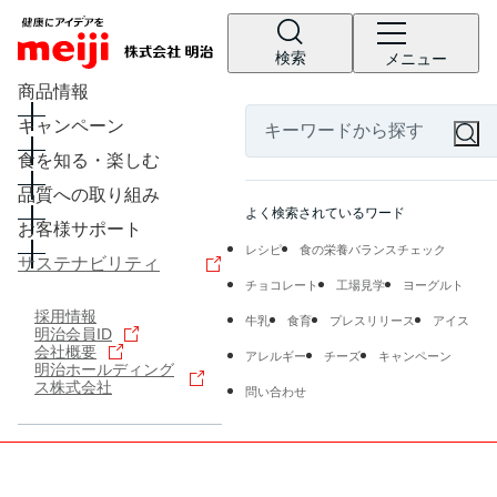
検索
メニュー
商品情報
キャンペーン
食を知る・楽しむ
品質への取り組み
よく検索されているワード
お客様サポート
レシピ
食の栄養バランスチェック
サステナビリティ
チョコレート
工場見学
ヨーグルト
採用情報
牛乳
食育
プレスリリース
アイス
明治会員ID
会社概要
アレルギー
チーズ
キャンペーン
明治ホールディング
ス株式会社
問い合わせ