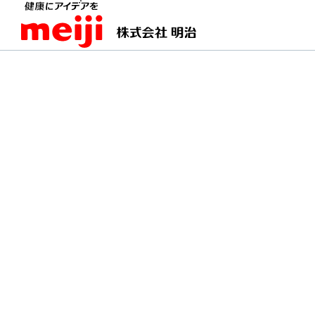
TOPページ
明治の食育 おすすめレシピ
チーズ
チーズ入り広島風お好
山盛りキャベツをチーズがしっかり