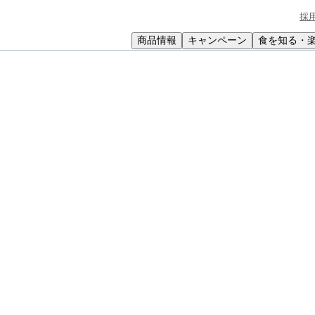
採
商品情報
キャンペーン
食を知る・
小学生
中高生
成人
シニア
教育機関の方
入り広島風お好み焼き
み焼き
まとめて、作りやすい！食べやすい！