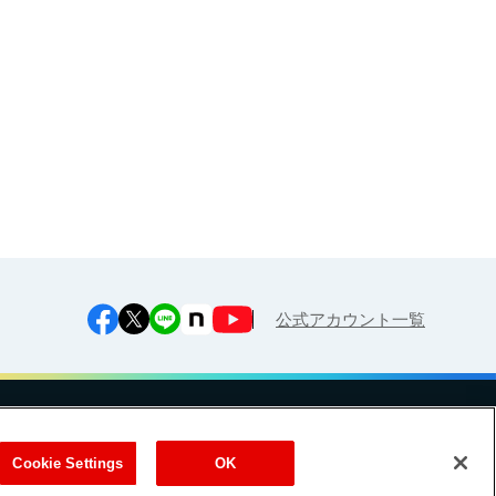
江上料理学院 明治料理講習会
公式アカウント一覧
への対応方針
ご利用規約
明治グループのDX
Cookie Settings
Cookie Settings
OK
（
｜
）
Meiji Seika ファルマ株式会社
式会社
EN
簡体