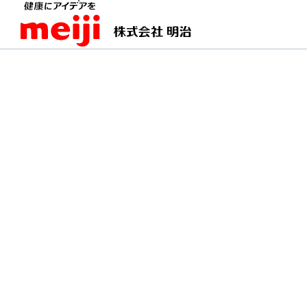
TOPページ
明治の食育 おすすめレシピ
チーズ
チーズオムライスのク
ひと口で大満足！チキンライスにチ