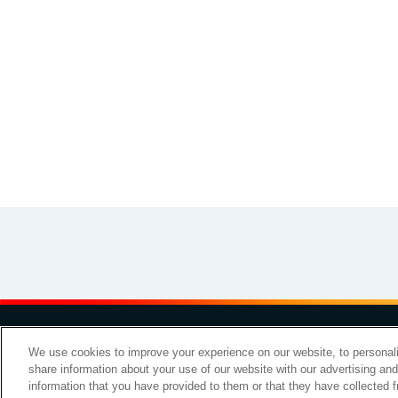
その他
イラスト素材集
お問い
We use cookies to improve your experience on our website, to personali
share information about your use of our website with our advertising an
Copyright Meiji Co., Ltd. All Rights Reserved.
information that you have provided to them or that they have collected f