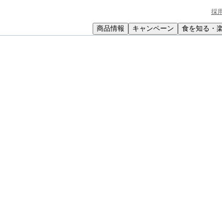
採
商品情報
キャンペーン
食を知る・
小学生
中高生
成人
シニア
教育機関の方
オムライスのクリームソースかけ
リームソースかけ
ーズ、オムレツ、ソースの4重奏。