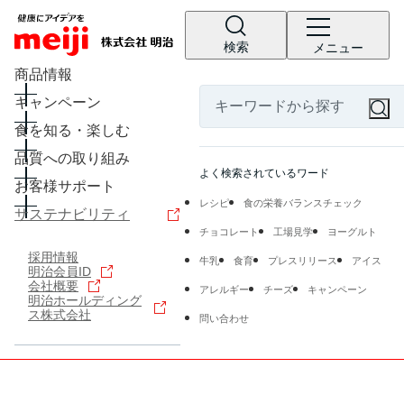
検索
メニュー
商品情報
キャンペーン
食を知る・楽しむ
品質への取り組み
よく検索されているワード
お客様サポート
レシピ
食の栄養バランスチェック
サステナビリティ
チョコレート
工場見学
ヨーグルト
採用情報
牛乳
食育
プレスリリース
アイス
明治会員ID
会社概要
アレルギー
チーズ
キャンペーン
明治ホールディング
ス株式会社
問い合わせ