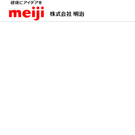
TOPページ
明治の食育 おすすめレシピ
カッテ
カッテージチーズとア
手作りカッテージチーズをトッピン