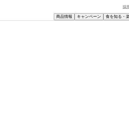
採
商品情報
キャンペーン
食を知る・
小学生
中高生
成人
シニア
教育機関の方
ージチーズとアボカドのちらし寿司
ボカドのちらし寿司
グした、まろやかな洋風ちらし寿司です。