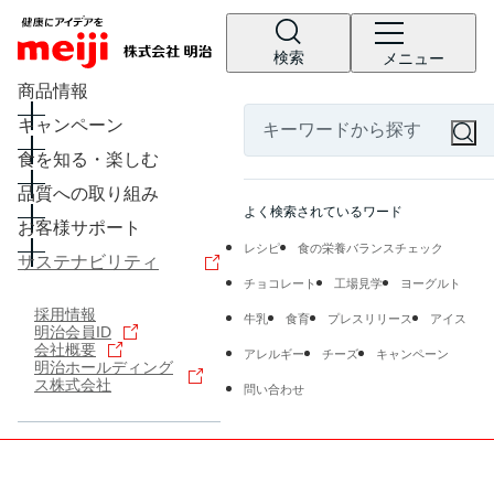
検索
メニュー
商品情報
キャンペーン
食を知る・楽しむ
品質への取り組み
よく検索されているワード
お客様サポート
レシピ
食の栄養バランスチェック
サステナビリティ
チョコレート
工場見学
ヨーグルト
採用情報
牛乳
食育
プレスリリース
アイス
明治会員ID
会社概要
アレルギー
チーズ
キャンペーン
明治ホールディング
ス株式会社
問い合わせ