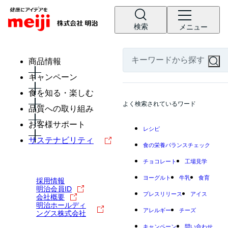
検索
メニュー
商品情報
キャンペーン
食を知る・楽しむ
よく検索されているワード
品質への取り組み
お客様サポート
レシピ
サステナビリティ
食の栄養バランスチェック
チョコレート
工場見学
ヨーグルト
牛乳
食育
採用情報
明治会員ID
プレスリリース
アイス
会社概要
明治ホールディ
アレルギー
チーズ
ングス株式会社
キャンペーン
問い合わせ