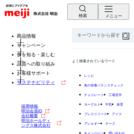
検索
メニュー
商品情報
キャンペーン
食を知る・楽しむ
よく検索されているワード
品質への取り組み
お客様サポート
レシピ
サステナビリティ
食の栄養バランスチェック
チョコレート
工場見学
ヨーグルト
牛乳
食育
採用情報
明治会員ID
プレスリリース
アイス
会社概要
明治ホールディ
アレルギー
チーズ
ングス株式会社
キャンペーン
問い合わせ