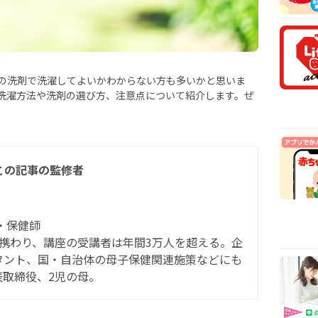
安時
【医
乳や
【看
から
の洗剤で洗濯してよいかわからない方も多いかと思いま
【看
洗濯方法や洗剤の選び方、注意点について紹介します。ぜ
まで
この記事の監修者
・保健師
携わり、講座の受講者は年間3万人を超える。企
タント、国・自治体の母子保健関連施策などにも
取締役、2児の母。