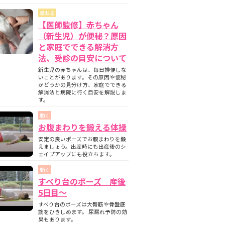
尋ねる
【医師監修】赤ちゃん
（新生児）が便秘？原因
と家庭でできる解消方
法、受診の目安について
新生児の赤ちゃんは、毎日排便しな
いことがあります。その原因や便秘
かどうかの見分け方、家庭でできる
解消法と病院に行く目安を解説しま
す。
動く
お腹まわりを鍛える体操
安定の良いポーズでお腹まわりを鍛
えましょう。出産時にも出産後のシ
ェイプアップにも役立ちます。
動く
すべり台のポーズ 産後
5日目〜
すべり台のポーズは大臀筋や骨盤底
筋をひきしめます。 尿漏れ予防の効
果もあります。