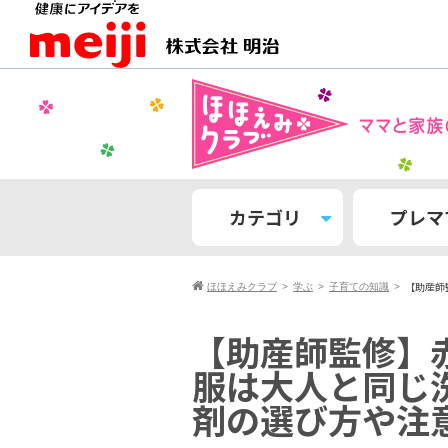
カテゴリ
プレマ
【助産師
ほほえみクラブ
学ぶ
子育ての知識
【助産師監修】
服は大人と同じ
剤の選び方や注