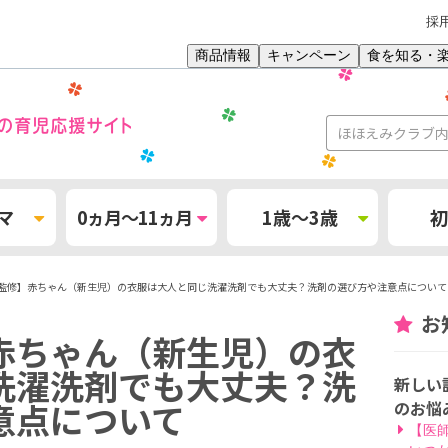
採
商品情報
キャンペーン
食を知る・
マ
0ヵ月～11ヵ月
1歳～3歳
初
監修】赤ちゃん（新生児）の衣服は大人と同じ洗濯洗剤でも大丈夫？洗剤の選び方や注意点について
お
赤ちゃん（新生児）の衣
洗濯洗剤でも大丈夫？洗
新しい
意点について
のお悩
【医