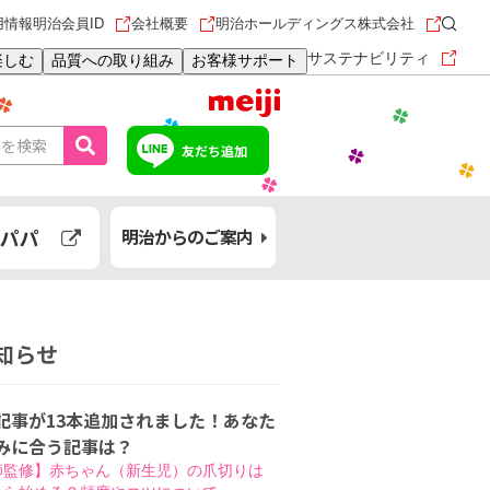
用情報
明治会員ID
会社概要
明治ホールディングス株式会社
サステナビリティ
楽しむ
品質への取り組み
お客様サポート
友だち追加
パパ
明治からのご案内
知らせ
記事が13本追加されました！あなた
みに合う記事は？
師監修】赤ちゃん（新生児）の爪切りは