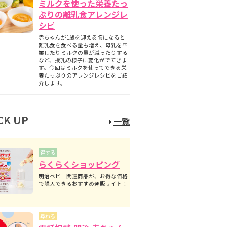
ミルクを使った栄養たっ
ぷりの離乳食アレンジレ
シピ
赤ちゃんが1歳を迎える頃になると
離乳食を食べる量も増え、母乳を卒
業したりミルクの量が減ったりする
など、授乳の様子に変化がでてきま
す。今回はミルクを使ってできる栄
養たっぷりのアレンジレシピをご紹
介します。
CK UP
一覧
得する
らくらくショッピング
明治ベビー関連商品が、お得な価格
で購入できるおすすめ通販サイト！
尋ねる