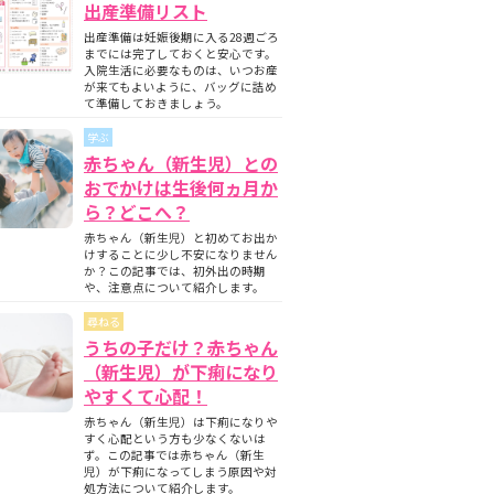
出産準備リスト
出産準備は妊娠後期に入る28週ごろ
までには完了しておくと安心です。
入院生活に必要なものは、いつお産
が来てもよいように、バッグに詰め
て準備しておきましょう。
学ぶ
赤ちゃん（新生児）との
おでかけは生後何ヵ月か
ら？どこへ？
赤ちゃん（新生児）と初めてお出か
けすることに少し不安になりません
か？この記事では、初外出の時期
や、注意点について紹介します。
尋ねる
うちの子だけ？赤ちゃん
（新生児）が下痢になり
やすくて心配！
赤ちゃん（新生児）は下痢になりや
すく心配という方も少なくないは
ず。この記事では赤ちゃん（新生
児）が下痢になってしまう原因や対
処方法について紹介します。