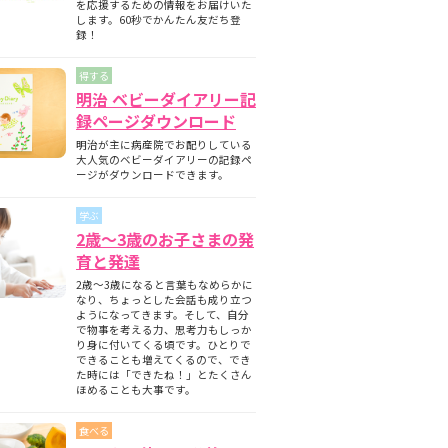
を応援するための情報をお届けいた
します。60秒でかんたん友だち登
録！
得する
明治 ベビーダイアリー記
録ページダウンロード
明治が主に病産院でお配りしている
大人気のベビーダイアリーの記録ペ
ージがダウンロードできます。
学ぶ
2歳～3歳のお子さまの発
育と発達
2歳～3歳になると言葉もなめらかに
なり、ちょっとした会話も成り立つ
ようになってきます。そして、自分
で物事を考える力、思考力もしっか
り身に付いてくる頃です。ひとりで
できることも増えてくるので、でき
た時には「できたね！」とたくさん
ほめることも大事です。
食べる