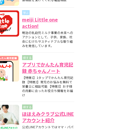
期と月齢別の離乳食の内容について
師監修】フォローアップミルクとは？母
学ぶ
ミルクとの違いについて
meiji Little one
護師監修】フォローアップミルクはいつ
action!
始める？切り替えの目安と必要性を解説
明治の乳幼児ミルク事業の未来への
護師監修】フォローアップミルクはいつ
アクションとして、子供、家族、社
飲ませる？タイミングの目安と注意点
会にむけたサスティナブルな取り組
みを発信しています。
得する
アプリでかんたん育児記
録 赤ちゃんノート
【特徴1】1タップでかんたん育児記
録 【特徴2】育児のお悩みを無料で
栄養士に相談可能 【特徴3】お子様
の月齢に合ったお役立ち情報をお届
け
得する
ほほえみクラブ公式LINE
アカウント紹介
公式LINEアカウントではママ・パパ