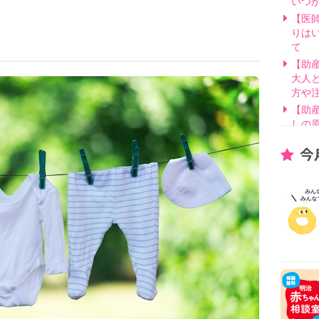
いつ
【医
りは
て
【助
大人
方や
【助
しの
【医
今
げ方
【看
要？
【医
線を
【医
因と
いて
【助
別・
【助