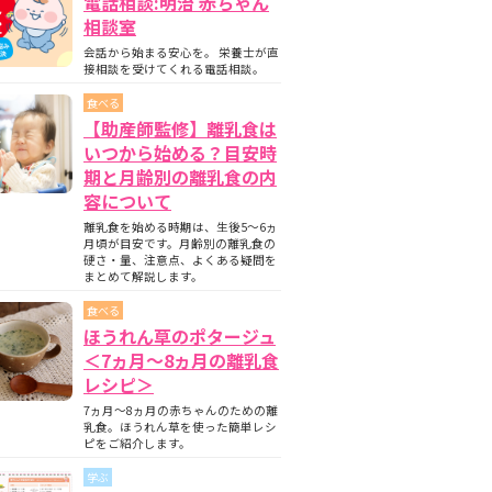
電話相談:明治 赤ちゃん
相談室
会話から始まる安心を。 栄養士が直
接相談を受けてくれる電話相談。
食べる
【助産師監修】離乳食は
いつから始める？目安時
期と月齢別の離乳食の内
容について
離乳食を始める時期は、生後5〜6ヵ
月頃が目安です。月齢別の離乳食の
硬さ・量、注意点、よくある疑問を
まとめて解説します。
食べる
ほうれん草のポタージュ
＜7ヵ月〜8ヵ月の離乳食
レシピ＞
7ヵ月～8ヵ月の赤ちゃんのための離
乳食。ほうれん草を使った簡単レシ
ピをご紹介します。
学ぶ