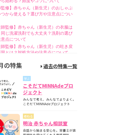
から始める？頻度やコツについて
師監修】赤ちゃん（新生児）のおしゃぶ
いつから使える？選び方や注意点につい
産師監修】赤ちゃん（新生児）の衣服は
と同じ洗濯洗剤でも大丈夫？洗剤の選び
注意点について
産師監修】赤ちゃん（新生児）の吐き戻
原因とは？対処方法や注意点について
師監修】赤ちゃん（新生児）の母乳のあ
月の特集
過去の特集一覧
とは？授乳方法やポイントについて
護師監修】哺乳瓶の消毒はいつまで必
学ぶ
煮沸・電子レンジの違いも紹介
こそだてMINNAdeプロ
師監修】新生児の成長曲線とは？成長曲
ジェクト
下回るときの対策について
みんなで考え、みんなでよりよく。
師監修】赤ちゃん（新生児）が便秘？原
こそだてMINNAdeプロジェクト
家庭でできる解消方法、受診の目安につ
尋ねる
産師監修】離乳食の進め方とは？月齢
明治 赤ちゃん相談室
隔週のスケジュールやNG食材について
会話から始まる安心を。栄養士が直
産師監修】離乳食はいつから始める？目
接相談を受けてくれる電話相談