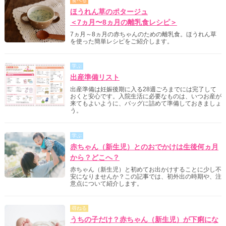
食べる
ほうれん草のポタージュ
＜7ヵ月〜8ヵ月の離乳食レシピ＞
7ヵ月～8ヵ月の赤ちゃんのための離乳食。ほうれん草
を使った簡単レシピをご紹介します。
学ぶ
出産準備リスト
出産準備は妊娠後期に入る28週ごろまでには完了して
おくと安心です。入院生活に必要なものは、いつお産が
来てもよいように、バッグに詰めて準備しておきましょ
う。
学ぶ
赤ちゃん（新生児）とのおでかけは生後何ヵ月
から？どこへ？
赤ちゃん（新生児）と初めてお出かけすることに少し不
安になりませんか？この記事では、初外出の時期や、注
意点について紹介します。
尋ねる
うちの子だけ？赤ちゃん（新生児）が下痢にな