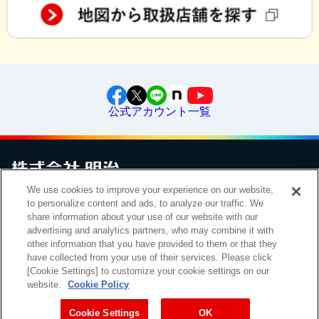
公式アカウント一覧
We use cookies to improve your experience on our website,
to personalize content and ads, to analyze our traffic. We
お問い合わせ
サイトマップ
個人情報保護について
電子公告
アクセシビリティへの対応方針
ご利用規約
明治グループのDX
share information about your use of our website with our
Cookie Settings
advertising and analytics partners, who may combine it with
other information that you have provided to them or that they
have collected from your use of their services. Please click
[Cookie Settings] to customize your cookie settings on our
（
｜
）
明治ホールディングス株式会社
EN
簡体
website.
Cookie Policy
Meiji Seika ファルマ株式会社
Cookie Settings
OK