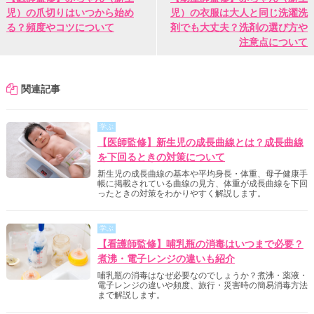
児）の爪切りはいつから始め
児）の衣服は大人と同じ洗濯洗
る？頻度やコツについて
剤でも大丈夫？洗剤の選び方や
注意点について
関連記事
学ぶ
【医師監修】新生児の成長曲線とは？成長曲線
を下回るときの対策について
新生児の成長曲線の基本や平均身長・体重、母子健康手
帳に掲載されている曲線の見方、体重が成長曲線を下回
ったときの対策をわかりやすく解説します。
学ぶ
【看護師監修】哺乳瓶の消毒はいつまで必要？
煮沸・電子レンジの違いも紹介
哺乳瓶の消毒はなぜ必要なのでしょうか？煮沸・薬液・
電子レンジの違いや頻度、旅行・災害時の簡易消毒方法
まで解説します。