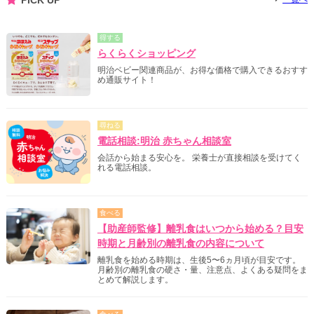
PICK UP
得する
らくらくショッピング
明治ベビー関連商品が、お得な価格で購入できるおすす
め通販サイト！
尋ねる
電話相談:明治 赤ちゃん相談室
会話から始まる安心を。 栄養士が直接相談を受けてく
れる電話相談。
食べる
【助産師監修】離乳食はいつから始める？目安
時期と月齢別の離乳食の内容について
離乳食を始める時期は、生後5〜6ヵ月頃が目安です。
月齢別の離乳食の硬さ・量、注意点、よくある疑問をま
とめて解説します。