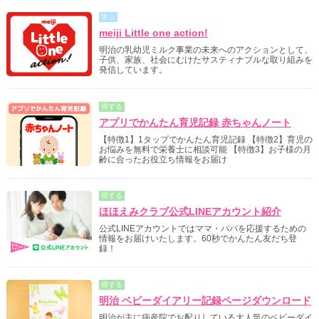
学ぶ
meiji Little one action!
明治の乳幼児ミルク事業の未来へのアクションとして、
子供、家族、社会にむけたサスティナブルな取り組みを
発信しています。
得する
アプリでかんたん育児記録 赤ちゃんノート
【特徴1】1タップでかんたん育児記録 【特徴2】育児の
お悩みを無料で栄養士に相談可能 【特徴3】お子様の月
齢に合ったお役立ち情報をお届け
得する
ほほえみクラブ公式LINEアカウント紹介
公式LINEアカウントではママ・パパを応援するための
情報をお届けいたします。60秒でかんたん友だち登
録！
得する
明治 ベビーダイアリー記録ページダウンロード
明治が主に病産院でお配りしている大人気のベビーダイ