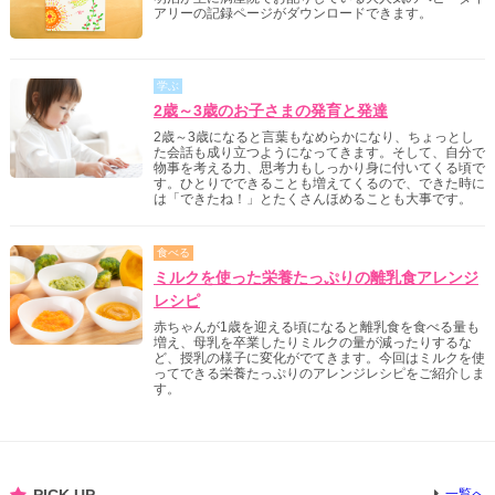
アリーの記録ページがダウンロードできます。
学ぶ
2歳～3歳のお子さまの発育と発達
2歳～3歳になると言葉もなめらかになり、ちょっとし
た会話も成り立つようになってきます。そして、自分で
物事を考える力、思考力もしっかり身に付いてくる頃で
す。ひとりでできることも増えてくるので、できた時に
は「できたね！」とたくさんほめることも大事です。
食べる
ミルクを使った栄養たっぷりの離乳食アレンジ
レシピ
赤ちゃんが1歳を迎える頃になると離乳食を食べる量も
増え、母乳を卒業したりミルクの量が減ったりするな
ど、授乳の様子に変化がでてきます。今回はミルクを使
ってできる栄養たっぷりのアレンジレシピをご紹介しま
す。
一覧へ