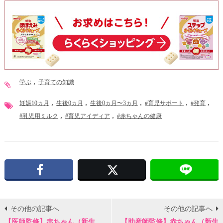
学ぶ
子育ての知識
妊娠10ヵ月
生後0ヵ月
生後0ヵ月〜3ヵ月
#育児サポート
#発育
#乳児用ミルク
#育児アイディア
#赤ちゃんの健康
Facebook
X
その他の記事へ
その他の記事へ
【医師監修】赤ちゃん（新生
【助産師監修】赤ちゃん（新生