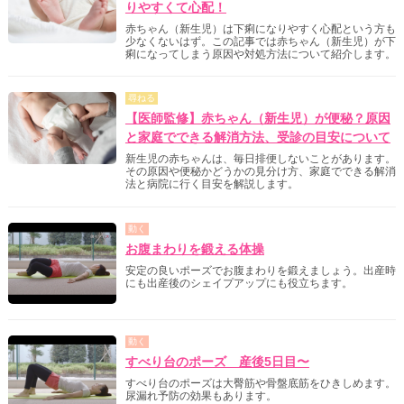
りやすくて心配！
赤ちゃん（新生児）は下痢になりやすく心配という方も
少なくないはず。この記事では赤ちゃん（新生児）が下
痢になってしまう原因や対処方法について紹介します。
尋ねる
【医師監修】赤ちゃん（新生児）が便秘？原因
と家庭でできる解消方法、受診の目安について
新生児の赤ちゃんは、毎日排便しないことがあります。
その原因や便秘かどうかの見分け方、家庭でできる解消
法と病院に行く目安を解説します。
動く
お腹まわりを鍛える体操
安定の良いポーズでお腹まわりを鍛えましょう。出産時
にも出産後のシェイプアップにも役立ちます。
動く
すべり台のポーズ 産後5日目〜
すべり台のポーズは大臀筋や骨盤底筋をひきしめます。
尿漏れ予防の効果もあります。