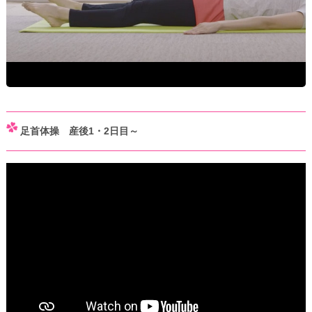
足首体操 産後1・2日目～