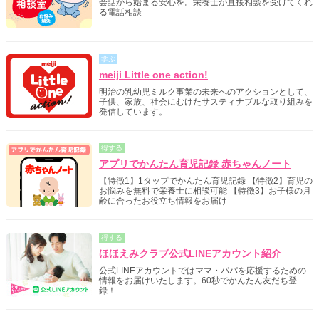
会話から始まる安心を。栄養士が直接相談を受けてくれ
る電話相談
学ぶ
meiji Little one action!
明治の乳幼児ミルク事業の未来へのアクションとして、
子供、家族、社会にむけたサスティナブルな取り組みを
発信しています。
得する
アプリでかんたん育児記録 赤ちゃんノート
【特徴1】1タップでかんたん育児記録 【特徴2】育児の
お悩みを無料で栄養士に相談可能 【特徴3】お子様の月
齢に合ったお役立ち情報をお届け
得する
ほほえみクラブ公式LINEアカウント紹介
公式LINEアカウントではママ・パパを応援するための
情報をお届けいたします。60秒でかんたん友だち登
録！