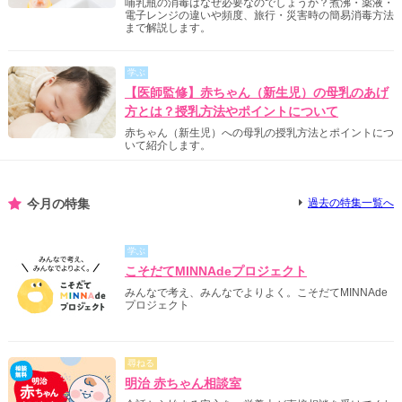
哺乳瓶の消毒はなぜ必要なのでしょうか？煮沸・薬液・
電子レンジの違いや頻度、旅行・災害時の簡易消毒方法
まで解説します。
学ぶ
【医師監修】赤ちゃん（新生児）の母乳のあげ
方とは？授乳方法やポイントについて
赤ちゃん（新生児）への母乳の授乳方法とポイントにつ
いて紹介します。
今月の特集
過去の特集一覧へ
学ぶ
こそだてMINNAdeプロジェクト
みんなで考え、みんなでよりよく。こそだてMINNAde
プロジェクト
尋ねる
明治 赤ちゃん相談室