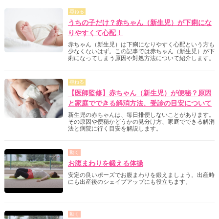
尋ねる
うちの子だけ？赤ちゃん（新生児）が下痢にな
りやすくて心配！
赤ちゃん（新生児）は下痢になりやすく心配という方も
少なくないはず。この記事では赤ちゃん（新生児）が下
痢になってしまう原因や対処方法について紹介します。
尋ねる
【医師監修】赤ちゃん（新生児）が便秘？原因
と家庭でできる解消方法、受診の目安について
新生児の赤ちゃんは、毎日排便しないことがあります。
その原因や便秘かどうかの見分け方、家庭でできる解消
法と病院に行く目安を解説します。
動く
お腹まわりを鍛える体操
安定の良いポーズでお腹まわりを鍛えましょう。出産時
にも出産後のシェイプアップにも役立ちます。
動く