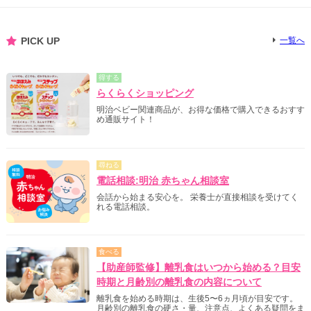
PICK UP
一覧へ
得する
らくらくショッピング
明治ベビー関連商品が、お得な価格で購入できるおすす
め通販サイト！
尋ねる
電話相談:明治 赤ちゃん相談室
会話から始まる安心を。 栄養士が直接相談を受けてく
れる電話相談。
食べる
【助産師監修】離乳食はいつから始める？目安
時期と月齢別の離乳食の内容について
離乳食を始める時期は、生後5〜6ヵ月頃が目安です。
月齢別の離乳食の硬さ・量、注意点、よくある疑問をま