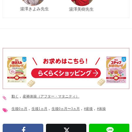
湯澤きよみ先生
湯澤美樹先生
動く
産褥体操（アフター・マタニティ）
生後0ヵ月
生後1ヵ月
生後0ヵ月〜3ヵ月
#産後
#体操
Facebook
X