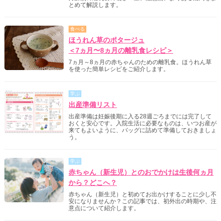
とめて解説します。
食べる
ほうれん草のポタージュ
＜7ヵ月〜8ヵ月の離乳食レシピ＞
7ヵ月～8ヵ月の赤ちゃんのための離乳食。ほうれん草
を使った簡単レシピをご紹介します。
学ぶ
出産準備リスト
出産準備は妊娠後期に入る28週ごろまでには完了して
おくと安心です。入院生活に必要なものは、いつお産が
来てもよいように、バッグに詰めて準備しておきましょ
う。
学ぶ
赤ちゃん（新生児）とのおでかけは生後何ヵ月
から？どこへ？
赤ちゃん（新生児）と初めてお出かけすることに少し不
安になりませんか？この記事では、初外出の時期や、注
意点について紹介します。