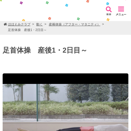
ほほえみクラブ
動く
産褥体操（アフター・マタニティ）
足首体操 産後1・2日目～
足首体操 産後1・2日目～