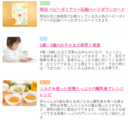
得する
明治 ベビーダイアリー記録ページダウンロード
明治が主に病産院でお配りしている大人気のベビーダイ
アリーの記録ページがダウンロードできます。
学ぶ
2歳～3歳のお子さまの発育と発達
2歳～3歳になると言葉もなめらかになり、ちょっとし
た会話も成り立つようになってきます。そして、自分で
物事を考える力、思考力もしっかり身に付いてくる頃で
す。ひとりでできることも増えてくるので、できた時に
は「できたね！」とたくさんほめることも大事です。
食べる
ミルクを使った栄養たっぷりの離乳食アレンジ
レシピ
赤ちゃんが1歳を迎える頃になると離乳食を食べる量も
増え、母乳を卒業したりミルクの量が減ったりするな
ど、授乳の様子に変化がでてきます。今回はミルクを使
ってできる栄養たっぷりのアレンジレシピをご紹介しま
す。