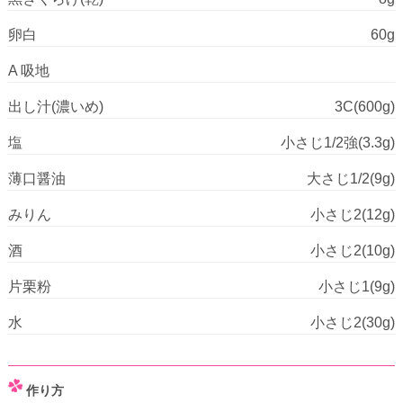
卵白
60g
A 吸地
出し汁(濃いめ)
3C(600g)
塩
小さじ1/2強(3.3g)
薄口醤油
大さじ1/2(9g)
みりん
小さじ2(12g)
酒
小さじ2(10g)
片栗粉
小さじ1(9g)
水
小さじ2(30g)
作り方