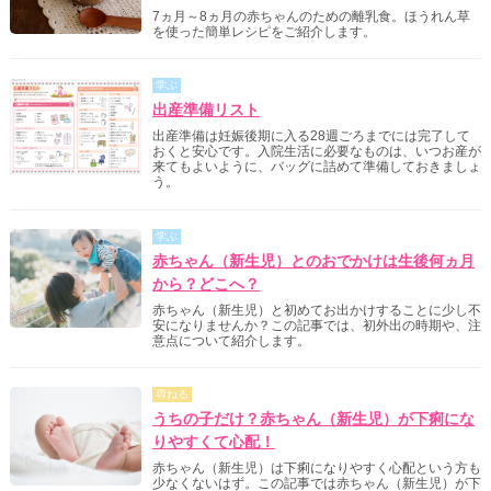
7ヵ月～8ヵ月の赤ちゃんのための離乳食。ほうれん草
を使った簡単レシピをご紹介します。
学ぶ
出産準備リスト
出産準備は妊娠後期に入る28週ごろまでには完了して
おくと安心です。入院生活に必要なものは、いつお産が
来てもよいように、バッグに詰めて準備しておきましょ
う。
学ぶ
赤ちゃん（新生児）とのおでかけは生後何ヵ月
から？どこへ？
赤ちゃん（新生児）と初めてお出かけすることに少し不
安になりませんか？この記事では、初外出の時期や、注
意点について紹介します。
尋ねる
うちの子だけ？赤ちゃん（新生児）が下痢にな
りやすくて心配！
赤ちゃん（新生児）は下痢になりやすく心配という方も
少なくないはず。この記事では赤ちゃん（新生児）が下