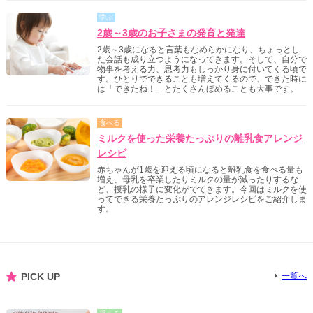
学ぶ
2歳～3歳のお子さまの発育と発達
2歳～3歳になると言葉もなめらかになり、ちょっとし
た会話も成り立つようになってきます。そして、自分で
物事を考える力、思考力もしっかり身に付いてくる頃で
す。ひとりでできることも増えてくるので、できた時に
は「できたね！」とたくさんほめることも大事です。
食べる
ミルクを使った栄養たっぷりの離乳食アレンジ
レシピ
赤ちゃんが1歳を迎える頃になると離乳食を食べる量も
増え、母乳を卒業したりミルクの量が減ったりするな
ど、授乳の様子に変化がでてきます。今回はミルクを使
ってできる栄養たっぷりのアレンジレシピをご紹介しま
す。
PICK UP
一覧へ