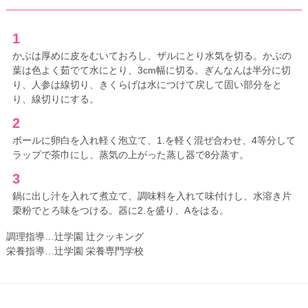
1
かぶは厚めに皮をむいておろし、ザルにとり水気を切る。かぶの
葉は色よく茹でて水にとり、3cm幅に切る。ぎんなんは半分に切
り、人参は線切り、きくらげは水につけて戻して固い部分をと
り、線切りにする。
2
ボールに卵白を入れ軽く泡立て、1.を軽く混ぜ合わせ、4等分して
ラップで茶巾にし、蒸気の上がった蒸し器で8分蒸す。
3
鍋に出し汁を入れて煮立て、調味料を入れて味付けし、水溶き片
栗粉でとろ味をつける。器に2.を盛り、Aをはる。
調理指導…辻学園 辻クッキング
栄養指導…辻学園 栄養専門学校