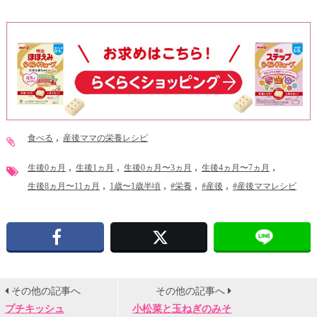
食べる
産後ママの栄養レシピ
生後0ヵ月
生後1ヵ月
生後0ヵ月〜3ヵ月
生後4ヵ月〜7ヵ月
生後8ヵ月〜11ヵ月
1歳〜1歳半頃
#栄養
#産後
#産後ママレシピ
Facebook
X
その他の記事へ
その他の記事へ
プチキッシュ
小松菜と玉ねぎのみそ