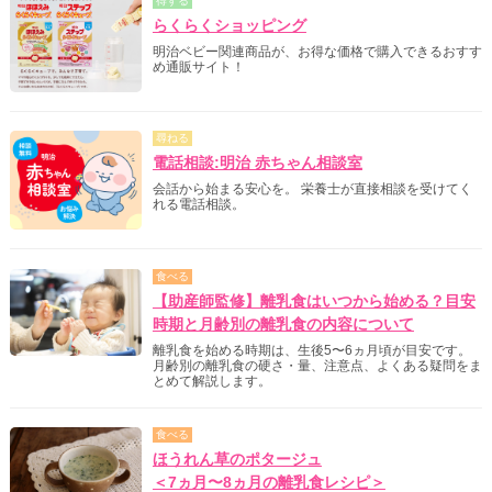
得する
らくらくショッピング
明治ベビー関連商品が、お得な価格で購入できるおすす
め通販サイト！
尋ねる
電話相談:明治 赤ちゃん相談室
会話から始まる安心を。 栄養士が直接相談を受けてく
れる電話相談。
食べる
【助産師監修】離乳食はいつから始める？目安
時期と月齢別の離乳食の内容について
離乳食を始める時期は、生後5〜6ヵ月頃が目安です。
月齢別の離乳食の硬さ・量、注意点、よくある疑問をま
とめて解説します。
食べる
ほうれん草のポタージュ
＜7ヵ月〜8ヵ月の離乳食レシピ＞