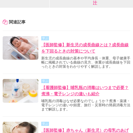
汁
関連記事
学ぶ
【医師監修】新生児の成長曲線とは？成長曲線
を下回るときの対策について
新生児の成長曲線の基本や平均身長・体重、母子健康手
帳に掲載されている曲線の見方、体重が成長曲線を下回
ったときの対策をわかりやすく解説します。
学ぶ
【看護師監修】哺乳瓶の消毒はいつまで必要？
煮沸・電子レンジの違いも紹介
哺乳瓶の消毒はなぜ必要なのでしょうか？煮沸・薬液・
電子レンジの違いや頻度、旅行・災害時の簡易消毒方法
まで解説します。
学ぶ
【医師監修】赤ちゃん（新生児）の母乳のあげ