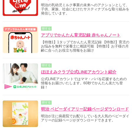
明治の乳幼児ミルク事業の未来へのアクションとして、
子供、家族、社会にむけたサスティナブルな取り組みを
発信しています。
得する
アプリでかんたん育児記録 赤ちゃんノート
【特徴1】1タップでかんたん育児記録 【特徴2】育児の
お悩みを無料で栄養士に相談可能 【特徴3】お子様の月
齢に合ったお役立ち情報をお届け
得する
ほほえみクラブ公式LINEアカウント紹介
公式LINEアカウントではママ・パパを応援するための
情報をお届けいたします。60秒でかんたん友だち登
録！
得する
明治 ベビーダイアリー記録ページダウンロード
明治が主に病産院でお配りしている大人気のベビーダイ
アリーの記録ページがダウンロードできます。