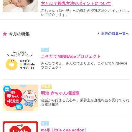
方とは？授乳方法やポイントについて
赤ちゃん（新生児）への母乳の授乳方法とポイントにつ
いて紹介します。
今月の特集
過去の特集一覧へ
学ぶ
こそだてMINNAdeプロジェクト
みんなで考え、みんなでよりよく。こそだてMINNAde
プロジェクト
尋ねる
明治 赤ちゃん相談室
会話から始まる安心を。栄養士が直接相談を受けてくれ
る電話相談
学ぶ
meiji Little one action!