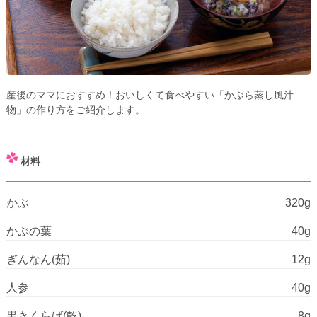
産後のママにおすすめ！おいしくて食べやすい「かぶら蒸し風汁
物」の作り方をご紹介します。
材料
かぶ
320g
かぶの葉
40g
ぎんなん(茹)
12g
人参
40g
黒きくらげ(乾)
8g