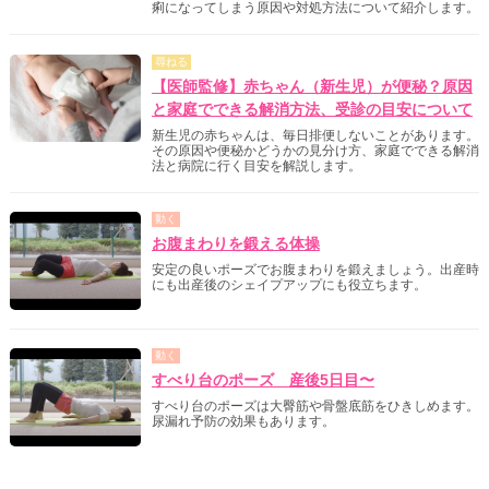
痢になってしまう原因や対処方法について紹介します。
尋ねる
【医師監修】赤ちゃん（新生児）が便秘？原因
と家庭でできる解消方法、受診の目安について
新生児の赤ちゃんは、毎日排便しないことがあります。
その原因や便秘かどうかの見分け方、家庭でできる解消
法と病院に行く目安を解説します。
動く
お腹まわりを鍛える体操
安定の良いポーズでお腹まわりを鍛えましょう。出産時
にも出産後のシェイプアップにも役立ちます。
動く
すべり台のポーズ 産後5日目〜
すべり台のポーズは大臀筋や骨盤底筋をひきしめます。
尿漏れ予防の効果もあります。