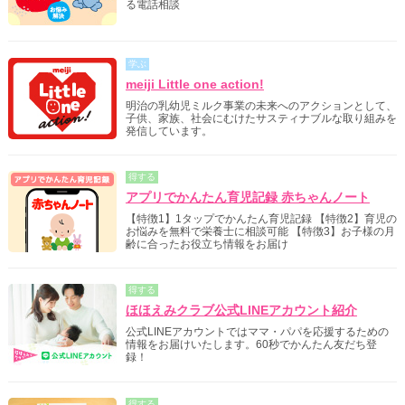
る電話相談
学ぶ
meiji Little one action!
明治の乳幼児ミルク事業の未来へのアクションとして、
子供、家族、社会にむけたサスティナブルな取り組みを
発信しています。
得する
アプリでかんたん育児記録 赤ちゃんノート
【特徴1】1タップでかんたん育児記録 【特徴2】育児の
お悩みを無料で栄養士に相談可能 【特徴3】お子様の月
齢に合ったお役立ち情報をお届け
得する
ほほえみクラブ公式LINEアカウント紹介
公式LINEアカウントではママ・パパを応援するための
情報をお届けいたします。60秒でかんたん友だち登
録！
得する