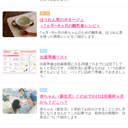
食べる
ほうれん草のポタージュ
＜7ヵ月〜8ヵ月の離乳食レシピ＞
7ヵ月～8ヵ月の赤ちゃんのための離乳食。ほうれん草
を使った簡単レシピをご紹介します。
学ぶ
出産準備リスト
出産準備は妊娠後期に入る28週ごろまでには完了して
おくと安心です。入院生活に必要なものは、いつお産が
来てもよいように、バッグに詰めて準備しておきましょ
う。
学ぶ
赤ちゃん（新生児）とのおでかけは生後何ヵ月
から？どこへ？
赤ちゃん（新生児）と初めてお出かけすることに少し不
安になりませんか？この記事では、初外出の時期や、注
意点について紹介します。