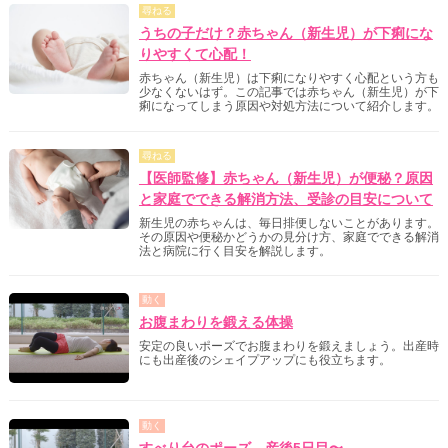
尋ねる
うちの子だけ？赤ちゃん（新生児）が下痢にな
りやすくて心配！
赤ちゃん（新生児）は下痢になりやすく心配という方も
少なくないはず。この記事では赤ちゃん（新生児）が下
痢になってしまう原因や対処方法について紹介します。
尋ねる
【医師監修】赤ちゃん（新生児）が便秘？原因
と家庭でできる解消方法、受診の目安について
新生児の赤ちゃんは、毎日排便しないことがあります。
その原因や便秘かどうかの見分け方、家庭でできる解消
法と病院に行く目安を解説します。
動く
お腹まわりを鍛える体操
安定の良いポーズでお腹まわりを鍛えましょう。出産時
にも出産後のシェイプアップにも役立ちます。
動く
すべり台のポーズ 産後5日目〜