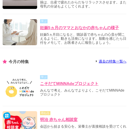
操は、出産で疲れたからだをリラックスさせます。また
母乳の分泌もよくしてくれます。
学ぶ
妊娠5ヵ月のママとおなかの赤ちゃんの様子
妊娠5ヵ月目になると、聴診器で赤ちゃんの心音が聞こ
えるように。動きも活発になります。胎動を感じたら日
付をメモして、お医者さんに報告しましょう。
今月の特集
過去の特集一覧へ
学ぶ
こそだてMINNAdeプロジェクト
みんなで考え、みんなでよりよく。こそだてMINNAde
プロジェクト
尋ねる
明治 赤ちゃん相談室
会話から始まる安心を。栄養士が直接相談を受けてくれ