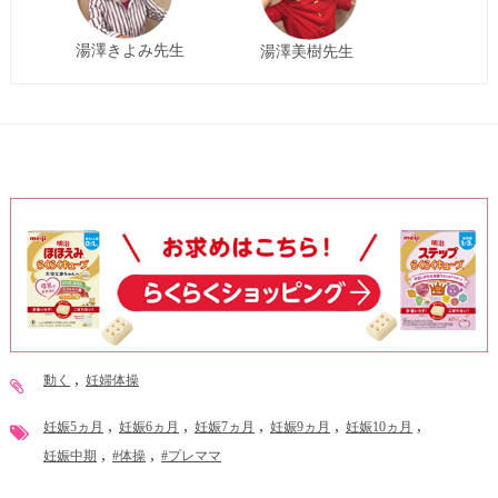
湯澤きよみ先生
湯澤美樹先生
動く
妊婦体操
妊娠5ヵ月
妊娠6ヵ月
妊娠7ヵ月
妊娠9ヵ月
妊娠10ヵ月
妊娠中期
#体操
#プレママ