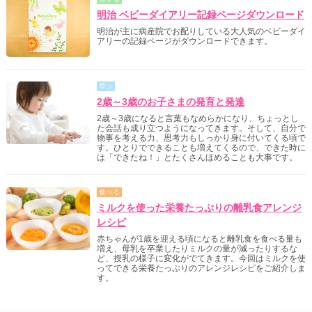
明治 ベビーダイアリー記録ページダウンロード
明治が主に病産院でお配りしている大人気のベビーダイ
アリーの記録ページがダウンロードできます。
学ぶ
2歳～3歳のお子さまの発育と発達
2歳～3歳になると言葉もなめらかになり、ちょっとし
た会話も成り立つようになってきます。そして、自分で
物事を考える力、思考力もしっかり身に付いてくる頃で
す。ひとりでできることも増えてくるので、できた時に
は「できたね！」とたくさんほめることも大事です。
食べる
ミルクを使った栄養たっぷりの離乳食アレンジ
レシピ
赤ちゃんが1歳を迎える頃になると離乳食を食べる量も
増え、母乳を卒業したりミルクの量が減ったりするな
ど、授乳の様子に変化がでてきます。今回はミルクを使
ってできる栄養たっぷりのアレンジレシピをご紹介しま
す。