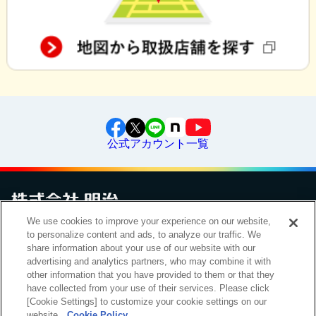
公式アカウント一覧
We use cookies to improve your experience on our website,
お問い合わせ
to personalize content and ads, to analyze our traffic. We
サイトマップ
個人情報保護について
電子公告
アクセシビリティへの対応方針
ご利用規約
明治グループのDX
share information about your use of our website with our
Cookie Settings
advertising and analytics partners, who may combine it with
other information that you have provided to them or that they
have collected from your use of their services. Please click
[Cookie Settings] to customize your cookie settings on our
（
｜
）
明治ホールディングス株式会社
EN
簡体
website.
Cookie Policy