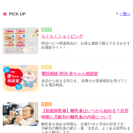
PICK UP
一覧へ
得する
らくらくショッピング
明治ベビー関連商品が、お得な価格で購入できるおすす
め通販サイト！
尋ねる
電話相談:明治 赤ちゃん相談室
会話から始まる安心を。 栄養士が直接相談を受けてく
れる電話相談。
食べる
【助産師監修】離乳食はいつから始める？目安
時期と月齢別の離乳食の内容について
離乳食を始める時期は、生後5〜6ヵ月頃が目安です。
月齢別の離乳食の硬さ・量、注意点、よくある疑問をま
とめて解説します。