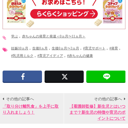
学ぶ
赤ちゃんの発育と発達＜0ヵ月〜11ヵ月＞
妊娠10ヵ月
生後0ヵ月
生後0ヵ月〜3ヵ月
#育児サポート
#発育
#乳児用ミルク
#育児アイディア
#赤ちゃんの健康
Facebook
X
その他の記事へ
その他の記事へ
「取り分け離乳食」を上手に取
【看護師監修】新生児とはいつ
り入れましょう！
まで？新生児の特徴や育児のポ
イントについて