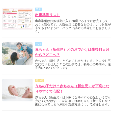
学ぶ
出産準備リスト
出産準備は妊娠後期に入る28週ごろまでには完了して
おくと安心です。入院生活に必要なものは、いつお産が
来てもよいように、バッグに詰めて準備しておきましょ
う。
学ぶ
赤ちゃん（新生児）とのおでかけは生後何ヵ月
から？どこへ？
赤ちゃん（新生児）と初めてお出かけすることに少し不
安になりませんか？この記事では、初外出の時期や、注
意点について紹介します。
尋ねる
うちの子だけ？赤ちゃん（新生児）が下痢にな
りやすくて心配！
赤ちゃん（新生児）は下痢になりやすく心配という方も
少なくないはず。この記事では赤ちゃん（新生児）が下
痢になってしまう原因や対処方法について紹介します。