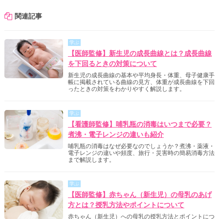
関連記事
学ぶ
【医師監修】新生児の成長曲線とは？成長曲線
を下回るときの対策について
新生児の成長曲線の基本や平均身長・体重、母子健康手
帳に掲載されている曲線の見方、体重が成長曲線を下回
ったときの対策をわかりやすく解説します。
学ぶ
【看護師監修】哺乳瓶の消毒はいつまで必要？
煮沸・電子レンジの違いも紹介
哺乳瓶の消毒はなぜ必要なのでしょうか？煮沸・薬液・
電子レンジの違いや頻度、旅行・災害時の簡易消毒方法
まで解説します。
学ぶ
【医師監修】赤ちゃん（新生児）の母乳のあげ
方とは？授乳方法やポイントについて
赤ちゃん（新生児）への母乳の授乳方法とポイントにつ