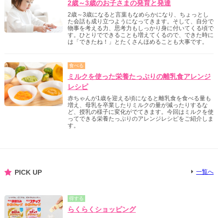
2歳～3歳のお子さまの発育と発達
2歳～3歳になると言葉もなめらかになり、ちょっとし
た会話も成り立つようになってきます。そして、自分で
物事を考える力、思考力もしっかり身に付いてくる頃で
す。ひとりでできることも増えてくるので、できた時に
は「できたね！」とたくさんほめることも大事です。
食べる
ミルクを使った栄養たっぷりの離乳食アレンジ
レシピ
赤ちゃんが1歳を迎える頃になると離乳食を食べる量も
増え、母乳を卒業したりミルクの量が減ったりするな
ど、授乳の様子に変化がでてきます。今回はミルクを使
ってできる栄養たっぷりのアレンジレシピをご紹介しま
す。
PICK UP
一覧へ
得する
らくらくショッピング