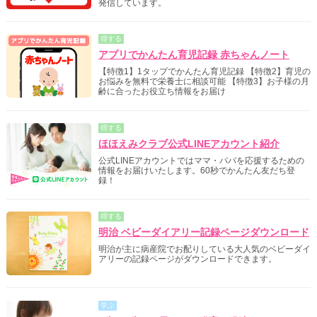
発信しています。
得する
アプリでかんたん育児記録 赤ちゃんノート
【特徴1】1タップでかんたん育児記録 【特徴2】育児の
お悩みを無料で栄養士に相談可能 【特徴3】お子様の月
齢に合ったお役立ち情報をお届け
得する
ほほえみクラブ公式LINEアカウント紹介
公式LINEアカウントではママ・パパを応援するための
情報をお届けいたします。60秒でかんたん友だち登
録！
得する
明治 ベビーダイアリー記録ページダウンロード
明治が主に病産院でお配りしている大人気のベビーダイ
アリーの記録ページがダウンロードできます。
学ぶ