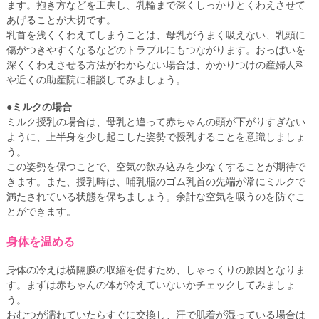
ます。抱き方などを工夫し、乳輪まで深くしっかりとくわえさせて
あげることが大切です。
乳首を浅くくわえてしまうことは、母乳がうまく吸えない、乳頭に
傷がつきやすくなるなどのトラブルにもつながります。おっぱいを
深くくわえさせる方法がわからない場合は、かかりつけの産婦人科
や近くの助産院に相談してみましょう。
●ミルクの場合
ミルク授乳の場合は、母乳と違って赤ちゃんの頭が下がりすぎない
ように、上半身を少し起こした姿勢で授乳することを意識しましょ
う。
この姿勢を保つことで、空気の飲み込みを少なくすることが期待で
きます。また、授乳時は、哺乳瓶のゴム乳首の先端が常にミルクで
満たされている状態を保ちましょう。余計な空気を吸うのを防ぐこ
とができます。
身体を温める
身体の冷えは横隔膜の収縮を促すため、しゃっくりの原因となりま
す。まずは赤ちゃんの体が冷えていないかチェックしてみましょ
う。
おむつが濡れていたらすぐに交換し、汗で肌着が湿っている場合は