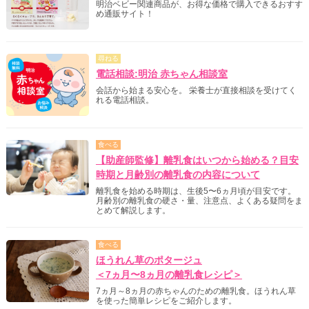
明治ベビー関連商品が、お得な価格で購入できるおすす
め通販サイト！
尋ねる
電話相談:明治 赤ちゃん相談室
会話から始まる安心を。 栄養士が直接相談を受けてく
れる電話相談。
食べる
【助産師監修】離乳食はいつから始める？目安
時期と月齢別の離乳食の内容について
離乳食を始める時期は、生後5〜6ヵ月頃が目安です。
月齢別の離乳食の硬さ・量、注意点、よくある疑問をま
とめて解説します。
食べる
ほうれん草のポタージュ
＜7ヵ月〜8ヵ月の離乳食レシピ＞
7ヵ月～8ヵ月の赤ちゃんのための離乳食。ほうれん草
を使った簡単レシピをご紹介します。