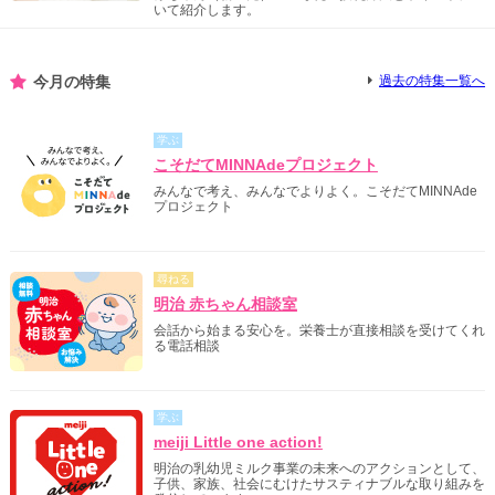
いて紹介します。
今月の特集
過去の特集一覧へ
学ぶ
こそだてMINNAdeプロジェクト
みんなで考え、みんなでよりよく。こそだてMINNAde
プロジェクト
尋ねる
明治 赤ちゃん相談室
会話から始まる安心を。栄養士が直接相談を受けてくれ
る電話相談
学ぶ
meiji Little one action!
明治の乳幼児ミルク事業の未来へのアクションとして、
子供、家族、社会にむけたサスティナブルな取り組みを