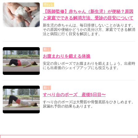
尋ねる
【医師監修】赤ちゃん（新生児）が便秘？原因
と家庭でできる解消方法、受診の目安について
新生児の赤ちゃんは、毎日排便しないことがあります。
その原因や便秘かどうかの見分け方、家庭でできる解消
法と病院に行く目安を解説します。
動く
お腹まわりを鍛える体操
安定の良いポーズでお腹まわりを鍛えましょう。出産時
にも出産後のシェイプアップにも役立ちます。
動く
すべり台のポーズ 産後5日目〜
すべり台のポーズは大臀筋や骨盤底筋をひきしめます。
尿漏れ予防の効果もあります。