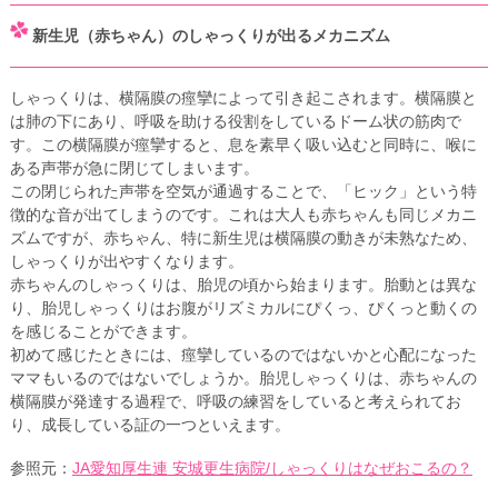
新生児（赤ちゃん）のしゃっくりが出るメカニズム
しゃっくりは、横隔膜の痙攣によって引き起こされます。横隔膜と
は肺の下にあり、呼吸を助ける役割をしているドーム状の筋肉で
す。この横隔膜が痙攣すると、息を素早く吸い込むと同時に、喉に
ある声帯が急に閉じてしまいます。
この閉じられた声帯を空気が通過することで、「ヒック」という特
徴的な音が出てしまうのです。これは大人も赤ちゃんも同じメカニ
ズムですが、赤ちゃん、特に新生児は横隔膜の動きが未熟なため、
しゃっくりが出やすくなります。
赤ちゃんのしゃっくりは、胎児の頃から始まります。胎動とは異な
り、胎児しゃっくりはお腹がリズミカルにぴくっ、ぴくっと動くの
を感じることができます。
初めて感じたときには、痙攣しているのではないかと心配になった
ママもいるのではないでしょうか。胎児しゃっくりは、赤ちゃんの
横隔膜が発達する過程で、呼吸の練習をしていると考えられてお
り、成長している証の一つといえます。
参照元：
JA愛知厚生連 安城更生病院/しゃっくりはなぜおこるの？