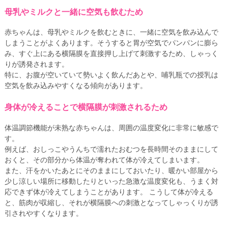
母乳やミルクと一緒に空気も飲むため
赤ちゃんは、母乳やミルクを飲むときに、一緒に空気を飲み込んで
しまうことがよくあります。そうすると胃が空気でパンパンに膨ら
み、すぐ上にある横隔膜を直接押し上げて刺激するため、しゃっく
りが誘発されます。
特に、お腹が空いていて勢いよく飲んだあとや、哺乳瓶での授乳は
空気を飲み込みやすくなる傾向があります。
身体が冷えることで横隔膜が刺激されるため
体温調節機能が未熟な赤ちゃんは、周囲の温度変化に非常に敏感で
す。
例えば、おしっこやうんちで濡れたおむつを長時間そのままにして
おくと、その部分から体温が奪われて体が冷えてしまいます。
また、汗をかいたあとにそのままにしておいたり、暖かい部屋から
少し涼しい場所に移動したりといった急激な温度変化も、うまく対
応できず体が冷えてしまうことがあります。 こうして体が冷える
と、筋肉が収縮し、それが横隔膜への刺激となってしゃっくりが誘
引されやすくなります。