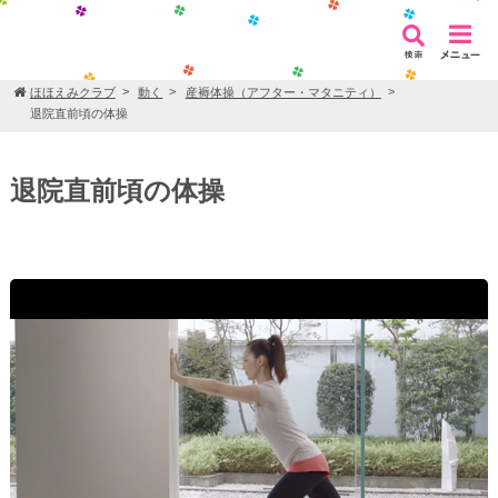
ほほえみクラブ
動く
産褥体操（アフター・マタニティ）
退院直前頃の体操
退院直前頃の体操