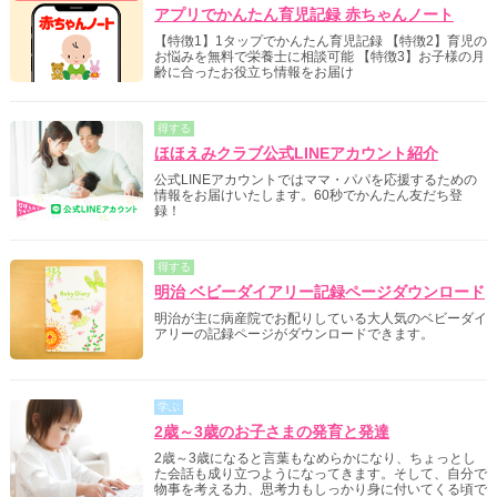
アプリでかんたん育児記録 赤ちゃんノート
【特徴1】1タップでかんたん育児記録 【特徴2】育児の
お悩みを無料で栄養士に相談可能 【特徴3】お子様の月
齢に合ったお役立ち情報をお届け
得する
ほほえみクラブ公式LINEアカウント紹介
公式LINEアカウントではママ・パパを応援するための
情報をお届けいたします。60秒でかんたん友だち登
録！
得する
明治 ベビーダイアリー記録ページダウンロード
明治が主に病産院でお配りしている大人気のベビーダイ
アリーの記録ページがダウンロードできます。
学ぶ
2歳～3歳のお子さまの発育と発達
2歳～3歳になると言葉もなめらかになり、ちょっとし
た会話も成り立つようになってきます。そして、自分で
物事を考える力、思考力もしっかり身に付いてくる頃で