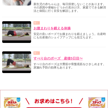
新生児の赤ちゃんは、毎日排便しないことがあります。
その原因や便秘かどうかの見分け方、家庭でできる解消
法と病院に行く目安を解説します。
動く
お腹まわりを鍛える体操
安定の良いポーズでお腹まわりを鍛えましょう。出産時
にも出産後のシェイプアップにも役立ちます。
動く
すべり台のポーズ 産後5日目〜
すべり台のポーズは大臀筋や骨盤底筋をひきしめます。
尿漏れ予防の効果もあります。