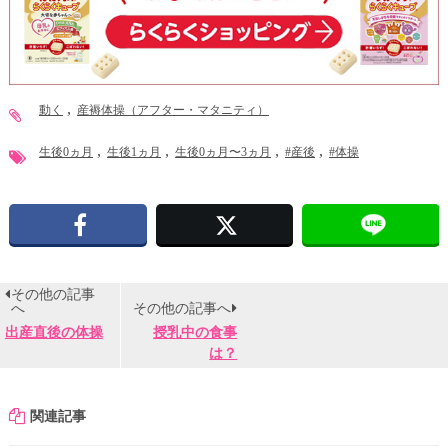
動く
産褥体操（アフター・マタニティ）
生後0ヵ月
生後1ヵ月
生後0ヵ月〜3ヵ月
#産後
#体操
Facebook
X
その他の記事
へ
その他の記事へ
出産直後の体操
授乳中の食事
は？
関連記事