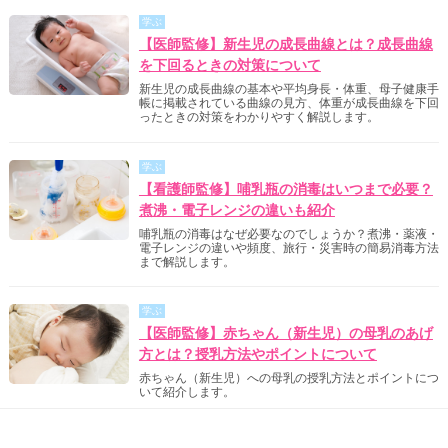
学ぶ
【医師監修】新生児の成長曲線とは？成長曲線
を下回るときの対策について
新生児の成長曲線の基本や平均身長・体重、母子健康手
帳に掲載されている曲線の見方、体重が成長曲線を下回
ったときの対策をわかりやすく解説します。
学ぶ
【看護師監修】哺乳瓶の消毒はいつまで必要？
煮沸・電子レンジの違いも紹介
哺乳瓶の消毒はなぜ必要なのでしょうか？煮沸・薬液・
電子レンジの違いや頻度、旅行・災害時の簡易消毒方法
まで解説します。
学ぶ
【医師監修】赤ちゃん（新生児）の母乳のあげ
方とは？授乳方法やポイントについて
赤ちゃん（新生児）への母乳の授乳方法とポイントにつ
いて紹介します。