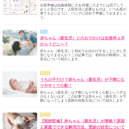
出産準備は妊娠後期に入る28週ごろまでには完了して
おくと安心です。入院生活に必要なものは、いつお産が
来てもよいように、バッグに詰めて準備しておきましょ
う。
学ぶ
赤ちゃん（新生児）とのおでかけは生後何ヵ月
から？どこへ？
赤ちゃん（新生児）と初めてお出かけすることに少し不
安になりませんか？この記事では、初外出の時期や、注
意点について紹介します。
尋ねる
うちの子だけ？赤ちゃん（新生児）が下痢にな
りやすくて心配！
赤ちゃん（新生児）は下痢になりやすく心配という方も
少なくないはず。この記事では赤ちゃん（新生児）が下
痢になってしまう原因や対処方法について紹介します。
尋ねる
【医師監修】赤ちゃん（新生児）が便秘？原因
と家庭でできる解消方法、受診の目安について