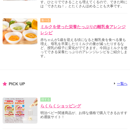
す。ひとりでできることも増えてくるので、できた時に
は「できたね！」とたくさんほめることも大事です。
食べる
ミルクを使った栄養たっぷりの離乳食アレンジ
レシピ
赤ちゃんが1歳を迎える頃になると離乳食を食べる量も
増え、母乳を卒業したりミルクの量が減ったりするな
ど、授乳の様子に変化がでてきます。今回はミルクを使
ってできる栄養たっぷりのアレンジレシピをご紹介しま
す。
PICK UP
一覧へ
得する
らくらくショッピング
明治ベビー関連商品が、お得な価格で購入できるおすす
め通販サイト！