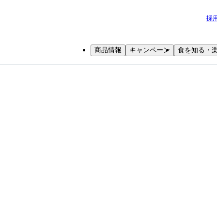
採
商品情報
キャンペーン
食を知る・
小学生
中高生
成人
シニア
教育機関の方
シピ
世界の料理レシピ