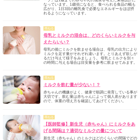
なっています。1歳頃になると、食べられる食品の幅も
広がり、1日3回の離乳食で必要なエネルギーをほぼ摂
れるようになっています。
尋ねる
母乳とミルクの混合は、どのくらいミルクを与
えたらいい？
母乳の後にミルクを飲ませる場合は、母乳の出方により
ミルクを足す量がそれぞれ違います。とりあえず欲しが
るだけ与えて様子をみましょう。 母乳とミルクを別々
の時間に与える場合は目安量を参考に飲ませてみます。
尋ねる
ミルクを飲む量が少ない！？
赤ちゃんの機嫌がよく、健康で順調に発育している事が
大切です。飲む量は赤ちゃんによって個人差があります
ので、体重の増え方を確認してあげてください。
尋ねる
【医師監修】新生児（赤ちゃん）にミルクをあ
げる間隔は？適切なミルクの量について
新生児（赤ちゃん）のミルクはどのくらいの間隔でどの