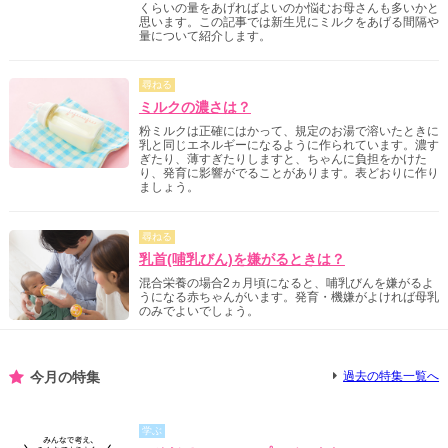
くらいの量をあげればよいのか悩むお母さんも多いかと
思います。この記事では新生児にミルクをあげる間隔や
量について紹介します。
尋ねる
ミルクの濃さは？
粉ミルクは正確にはかって、規定のお湯で溶いたときに
乳と同じエネルギーになるように作られています。濃す
ぎたり、薄すぎたりしますと、ちゃんに負担をかけた
り、発育に影響がでることがあります。表どおりに作り
ましょう。
尋ねる
乳首(哺乳びん)を嫌がるときは？
混合栄養の場合2ヵ月頃になると、哺乳びんを嫌がるよ
うになる赤ちゃんがいます。発育・機嫌がよければ母乳
のみでよいでしょう。
今月の特集
過去の特集一覧へ
学ぶ