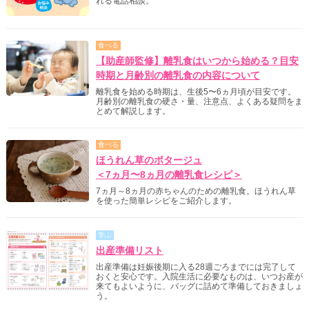
れる電話相談。
食べる
【助産師監修】離乳食はいつから始める？目安
時期と月齢別の離乳食の内容について
離乳食を始める時期は、生後5〜6ヵ月頃が目安です。
月齢別の離乳食の硬さ・量、注意点、よくある疑問をま
とめて解説します。
食べる
ほうれん草のポタージュ
＜7ヵ月〜8ヵ月の離乳食レシピ＞
7ヵ月～8ヵ月の赤ちゃんのための離乳食。ほうれん草
を使った簡単レシピをご紹介します。
学ぶ
出産準備リスト
出産準備は妊娠後期に入る28週ごろまでには完了して
おくと安心です。入院生活に必要なものは、いつお産が
来てもよいように、バッグに詰めて準備しておきましょ
う。