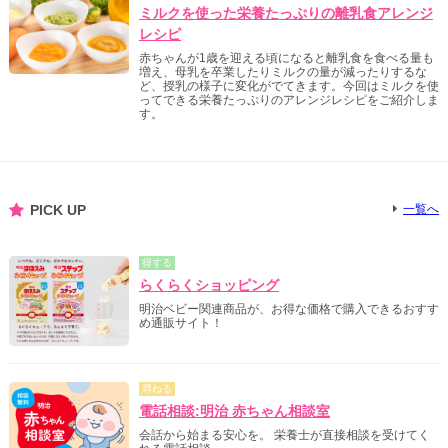
ミルクを使った栄養たっぷりの離乳食アレンジ
レシピ
赤ちゃんが1歳を迎える頃になると離乳食を食べる量も
増え、母乳を卒業したりミルクの量が減ったりするな
ど、授乳の様子に変化がでてきます。今回はミルクを使
ってできる栄養たっぷりのアレンジレシピをご紹介しま
す。
PICK UP
一覧へ
得する
らくらくショッピング
明治ベビー関連商品が、お得な価格で購入できるおすす
め通販サイト！
尋ねる
電話相談:明治 赤ちゃん相談室
会話から始まる安心を。 栄養士が直接相談を受けてく