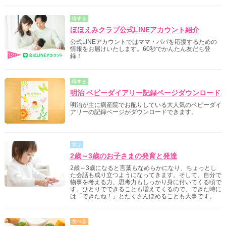
得する
ほほえみクラブ公式LINEアカウント紹介
公式LINEアカウントではママ・パパを応援するための
情報をお届けいたします。60秒でかんたん友だち登
録！
得する
明治 ベビーダイアリー記録ページダウンロード
明治が主に病産院でお配りしている大人気のベビーダイ
アリーの記録ページがダウンロードできます。
学ぶ
2歳～3歳のお子さまの発育と発達
2歳～3歳になると言葉もなめらかになり、ちょっとし
た会話も成り立つようになってきます。そして、自分で
物事を考える力、思考力もしっかり身に付いてくる頃で
す。ひとりでできることも増えてくるので、できた時に
は「できたね！」とたくさんほめることも大事です。
食べる