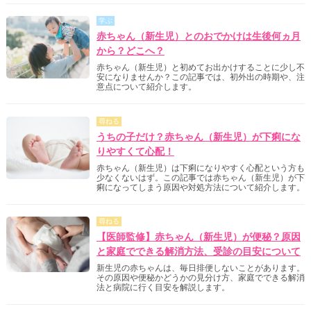
学ぶ
赤ちゃん（新生児）とのおでかけは生後何ヵ月
から？どこへ？
赤ちゃん（新生児）と初めてお出かけすることに少し不
安になりませんか？この記事では、初外出の時期や、注
意点について紹介します。
尋ねる
うちの子だけ？赤ちゃん（新生児）が下痢にな
りやすくて心配！
赤ちゃん（新生児）は下痢になりやすく心配という方も
少なくないはず。この記事では赤ちゃん（新生児）が下
痢になってしまう原因や対処方法について紹介します。
尋ねる
【医師監修】赤ちゃん（新生児）が便秘？原因
と家庭でできる解消方法、受診の目安について
新生児の赤ちゃんは、毎日排便しないことがあります。
その原因や便秘かどうかの見分け方、家庭でできる解消
法と病院に行く目安を解説します。