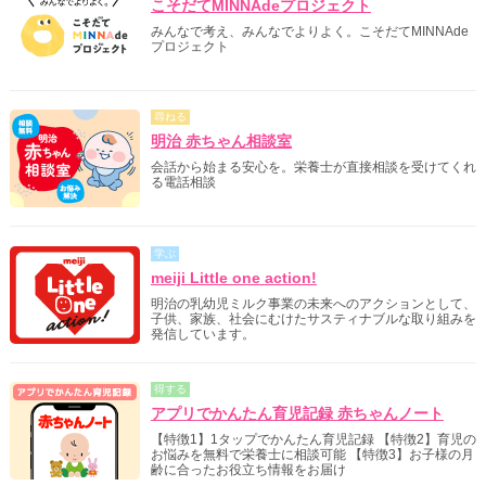
こそだてMINNAdeプロジェクト
みんなで考え、みんなでよりよく。こそだてMINNAde
プロジェクト
尋ねる
明治 赤ちゃん相談室
会話から始まる安心を。栄養士が直接相談を受けてくれ
る電話相談
学ぶ
meiji Little one action!
明治の乳幼児ミルク事業の未来へのアクションとして、
子供、家族、社会にむけたサスティナブルな取り組みを
発信しています。
得する
アプリでかんたん育児記録 赤ちゃんノート
【特徴1】1タップでかんたん育児記録 【特徴2】育児の
お悩みを無料で栄養士に相談可能 【特徴3】お子様の月
齢に合ったお役立ち情報をお届け