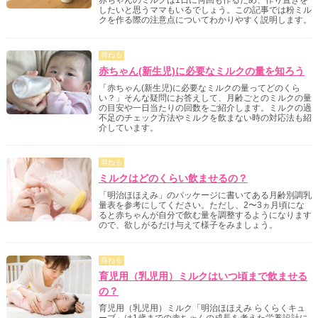
赤ちゃんのミルクは1日に何回も作るため、作り置きを
したいと思うママもいるでしょう。この記事では粉ミル
クを作る際の注意点についてわかりやすく説明します。
尋ねる
赤ちゃん(新生児)に必要なミルクの量を知ろう
「赤ちゃん(新生児)に必要なミルクの量ってどのくら
い？」そんな疑問にお答えして、月齢ごとのミルクの量
の目安や一日当たりの回数をご紹介します。ミルクの過
不足のチェック方法やミルクを飲まない時の対応法も紹
介しています。
尋ねる
ミルクはどのくらい飲ませるの？
「明治ほほえみ」のパッケージに書いてある月齢別調乳
量表を参考にしてください。ただし、2〜3ヵ月頃にな
ると赤ちゃんが自分で飲む量を調整するようになります
ので、欲しがるだけ与えて様子をみましょう。
尋ねる
育児用（乳児用）ミルクはいつ頃まで飲ませる
の？
育児用（乳児用）ミルク「明治ほほえみ らくらくキュ
ーブ」は1歳までの赤ちゃんの成長を考えた栄養設計に