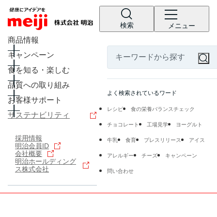
検索
メニュー
商品情報
キャンペーン
食を知る・楽しむ
品質への取り組み
よく検索されているワード
お客様サポート
レシピ
食の栄養バランスチェック
サステナビリティ
チョコレート
工場見学
ヨーグルト
採用情報
牛乳
食育
プレスリリース
アイス
明治会員ID
会社概要
アレルギー
チーズ
キャンペーン
明治ホールディング
ス株式会社
問い合わせ