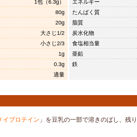
1包（6.3g）
エネルギー
80g
たんぱく質
20g
脂質
大さじ1/2
炭水化物
小さじ2/3
食塩相当量
1g
亜鉛
0.3g
鉄
適量
メイプロテイン
」を豆乳の一部で溶きのばし、残