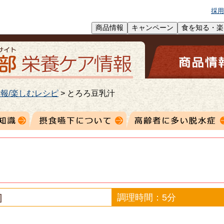
採用
商品情報
キャンペーン
食を知る・楽
報/楽しむレシピ
>
とろろ豆乳汁
]
調理時間：5分