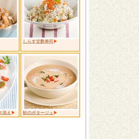
しらす甘酢寿司
ス添え
鮭のポタージュ