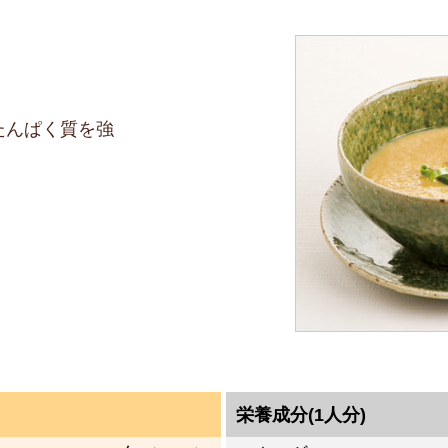
たんぱく質を強
栄養成分(1人分)