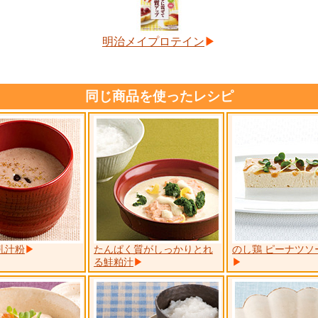
明治メイプロテイン
同じ商品を使ったレシピ
乳汁粉
たんぱく質がしっかりとれ
のし鶏 ピーナツソ
る鮭粕汁