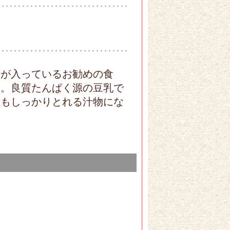
素が入っているお勧めの食
す。良質たんぱく源の豆乳で
質もしっかりとれる汁物にな