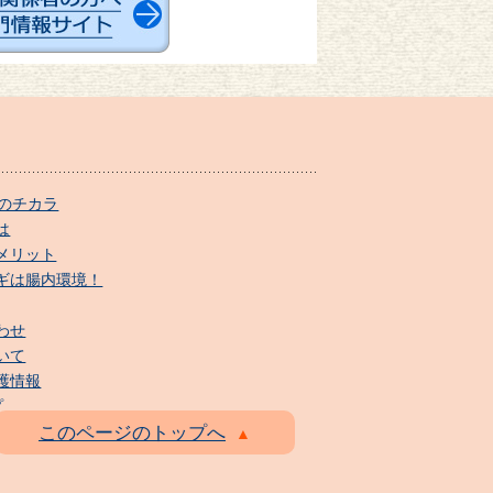
のチカラ
は
メリット
ギは腸内環境！
わせ
いて
護情報
プ
このページのトップへ