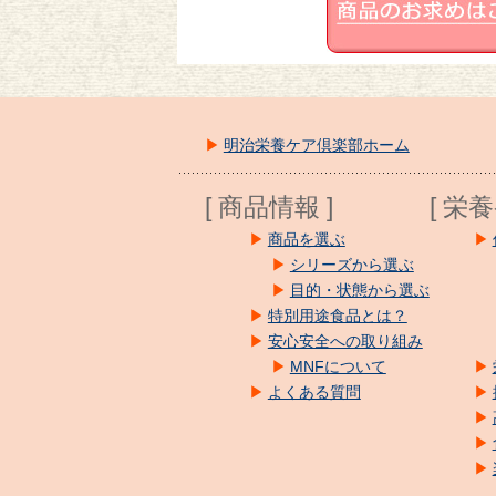
明治栄養ケア倶楽部ホーム
[ 商品情報 ]
[ 栄
商品を選ぶ
シリーズから選ぶ
目的・状態から選ぶ
特別用途食品とは？
安心安全への取り組み
MNFについて
よくある質問