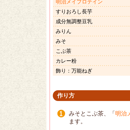
明治メイプロテイン
すりおろし長芋
成分無調整豆乳
みりん
みそ
こぶ茶
カレー粉
飾り：万能ねぎ
作り方
みそとこぶ茶、「
明治
ます。