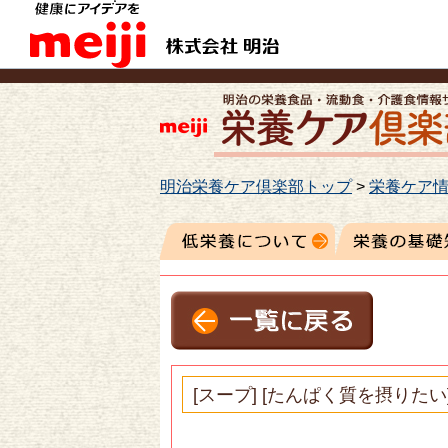
明治栄養ケア倶楽部トップ
>
栄養ケア情
[スープ] [たんぱく質を摂りたい