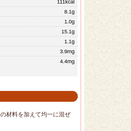
111kcal
8.1g
1.0g
15.1g
1.1g
3.9mg
4.4mg
りの材料を加えて均一に混ぜ