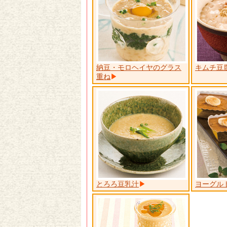
納豆・モロヘイヤのグラス
キムチ豆
重ね
とろろ豆乳汁
ヨーグル