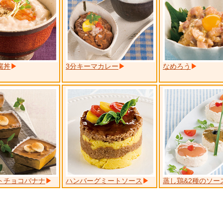
腐丼
3分キーマカレー
なめろう
トチョコバナナ
ハンバーグミートソース
蒸し鶏&2種のソー