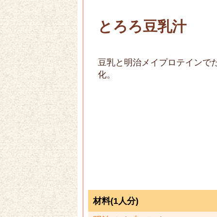
とろろ豆乳汁
豆乳と明治メイプロテインで
化。
材料(1人分)