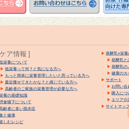
養ケア情報 ]
発酵乳×栄養
発酵乳と
低栄養について
発酵乳の
低栄養って何？と気になる方へ
健康のカ
もっと簡単に栄養管理したいと思っている方へ
サポート
最近痩せてきたかな？と感じている方へ
お問い合
高齢者のご家族の栄養管理が必要な方へ
購入につ
栄養の基礎知識
エリア介
摂食嚥下について
サイトマッ
高齢者に多い脱水症
食と健康
楽しむレシピ