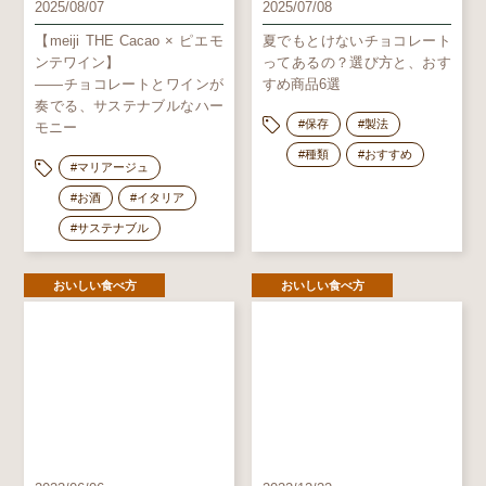
2025/08/07
2025/07/08
【meiji THE Cacao × ピエモ
夏でもとけないチョコレート
ンテワイン】
ってあるの？選び方と、おす
――チョコレートとワインが
すめ商品6選
奏でる、サステナブルなハー
#保存
#製法
モニー
#種類
#おすすめ
#マリアージュ
#お酒
#イタリア
#サステナブル
おいしい食べ方
おいしい食べ方