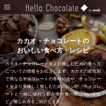
カカオ・チョコレートの
おいしい食べ方・レシピ
カカオ・チョコレートをより愉しむための食べ方
についての情報をお伝えします。
カカオの産地別
で異なるチョコレートの香味紹介や、
チョコレー
トをより美味しく愉しむためのレシピ、
チョコレ
ートと一緒に味わう飲み物や食べ物についてな
ど、愉しみ方をご紹介します。