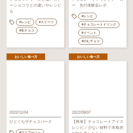
ーショコラとの違いやレシピ
ー 先行体験会レポ
も
#レシピ
#レシピ
#スイーツ
#チョコレートドリンク
#生チョコ
#イベント
#のむチョコ
おいしい食べ方
おいしい食べ方
2022/11/04
2022/09/07
ひとくちザチョコバーク
【簡単】チョコレートアイス
レシピ／少ない材料で本格的
#マリアージュ