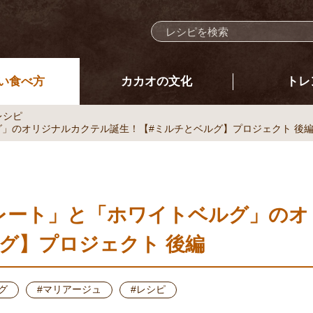
い食べ方
カカオの文化
トレ
レシピ
」のオリジナルカクテル誕生！【#ミルチとベルグ】プロジェクト 後
レート」と「ホワイトベルグ」のオ
グ】プロジェクト 後編
グ
#マリアージュ
#レシピ