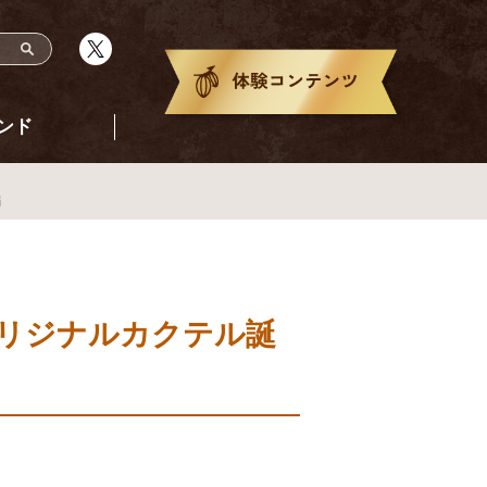
ンド
編
リジナルカクテル誕