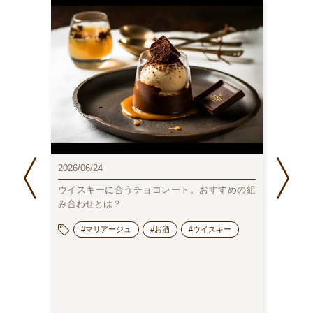
2025/1
2026/06/24
のむチ
人分）
ウイスキーに合うチョコレート。おすすめの組
み合わせとは？
#マリアージュ
#お酒
#ウイスキー