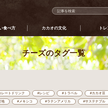
い食べ方
カカオの文化
トレ
チーズ
のタグ一覧
コレートドリンク
#レシピ
#トラベル
#カカオ豆
産地
#メキシコ
#ラテンアメリカ
#サステナブル