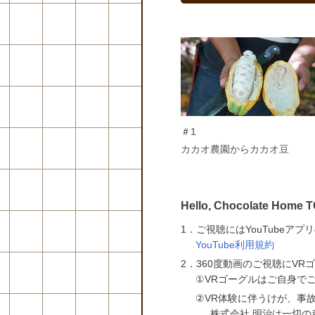
＃1
カカオ農園からカカオ豆
Hello, Chocolate 
1．ご視聴にはYouTubeア
YouTube利用規約
2．360度動画のご視聴にV
①VRゴーグルはご自身で
②VR体験に伴うけが、事
株式会社 明治は一切