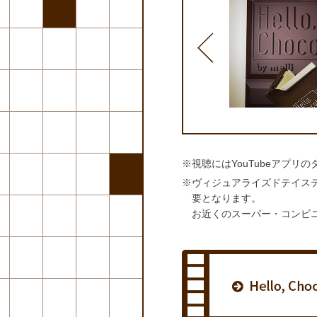
音楽とともにチョコレートの香味を愉しむ新
イスティングを体験。
コレートはご自身で購入いただく必要がござ
。
※視聴にはYouTubeアプリ
※ヴィジュアライズドテイス
要となります。
お近くのスーパー・コンビ