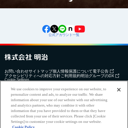
公式アカウント一覧
お問い合わせ
サイトマップ
個人情報保護について
電子公告
アクセシビリティへの対応方針
ご利用規約
明治グループのDX
Cookie Settings
We use cookies to improve your experience on our website, to
personalize content and ads, to analyze our traffic. We share
information about your use of our website with our advertising
and analytics partners, who may combine it with other
（
｜
）
明治ホールディングス株式会社
EN
簡体
information that you have provided to them or that they have
Meiji Seika ファルマ株式会社
collected from your use of their services. Please click [Cookie
Settings] to customize your cookie settings on our website.
Copyright Meiji Co., Ltd. All Rights Reserved.
Cookie Policy