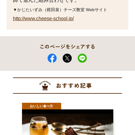
師で選んだ組み合わせです。
▼かじたいずみ（梶田泉）チーズ教室 Webサイト
http://www.cheese-school.jp/
おいしい食べ方
おい