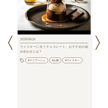
2025/1
2026/06/24
のむチ
人分）
ウイスキーに合うチョコレート。おすすめの組
み合わせとは？
#マリアージュ
#お酒
#ウイスキー