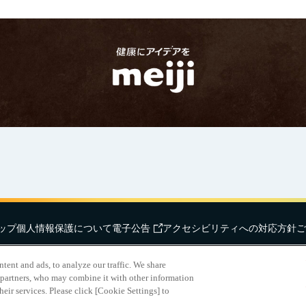
ップ
個人情報保護について
電子公告
アクセシビリティへの対応方針
ご
hts Reserved.
明治ホールディングス株
ent and ads, to analyze our traffic. We share
 partners, who may combine it with other information
eir services. Please click [Cookie Settings] to