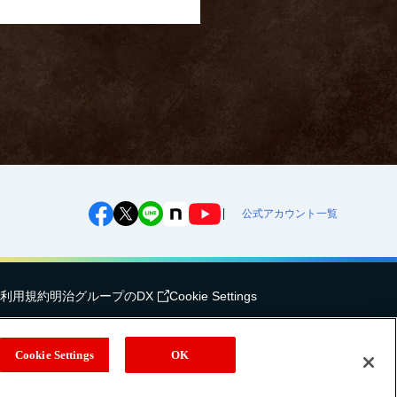
公式アカウント一覧
利用規約
明治グループのDX
Cookie Settings
（
｜
）
式会社
EN
簡体
Meiji Seika ファルマ株式会社
Cookie Settings
OK