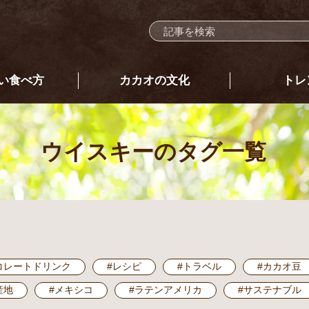
い食べ方
カカオの文化
トレ
ウイスキー
のタグ一覧
コレートドリンク
#レシピ
#トラベル
#カカオ豆
産地
#メキシコ
#ラテンアメリカ
#サステナブル