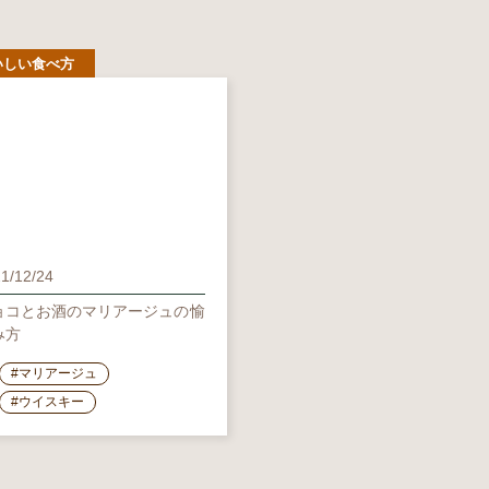
いしい食べ方
1/12/24
ョコとお酒のマリアージュの愉
み方
#マリアージュ
#ウイスキー