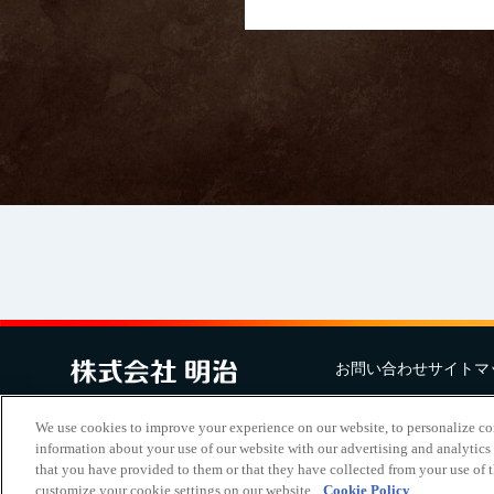
お問い合わせ
サイトマ
Copyright Meiji Co., Ltd. All Rig
We use cookies to improve your experience on our website, to personalize cont
information about your use of our website with our advertising and analytics
that you have provided to them or that they have collected from your use of th
customize your cookie settings on our website.
Cookie Policy