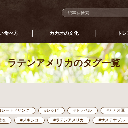
い食べ方
カカオの文化
トレ
ラテンアメリカ
のタグ一覧
コレートドリンク
#レシピ
#トラベル
#カカオ豆
産地
#メキシコ
#ラテンアメリカ
#サステナブル