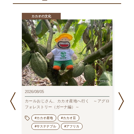
カカオの文化
カ
2025/0
2026/08/05
日本の
ョコレー
は？
カールおじさん、カカオ産地へ行く ～アグロ
フォレストリー（ガーナ編）～
#カカオ産地
#カカオ豆
#サステナブル
#アフリカ