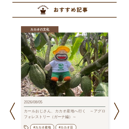
カカオの文化
カ
2025/0
2026/08/05
日本の
ョコレー
は？
カールおじさん、カカオ産地へ行く ～アグロ
フォレストリー（ガーナ編）～
#カカオ産地
#カカオ豆