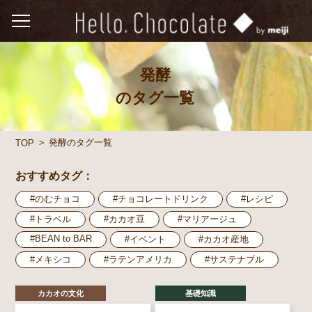
発酵
のタグ一覧
発酵のタグ一覧
TOP
おすすめタグ：
#のむチョコ
#チョコレートドリンク
#レシピ
#トラベル
#カカオ豆
#マリアージュ
#BEAN to BAR
#イベント
#カカオ産地
#メキシコ
#ラテンアメリカ
#サステナブル
カカオの文化
基礎知識