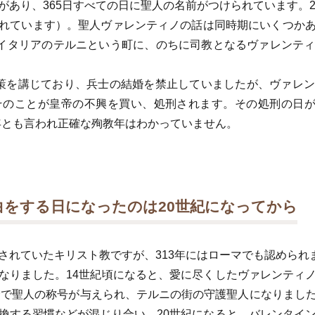
があり、365日すべての日に聖人の名前がつけられています。2
れています）。聖人ヴァレンティノの話は同時期にいくつか
ろイタリアのテルニという町に、のちに司教となるヴァレンテ
策を講じており、兵士の結婚を禁止していましたが、ヴァレ
のことが皇帝の不興を買い、処刑されます。その処刑の日が
3年とも言われ正確な殉教年はわかっていません。
をする日になったのは20世紀になってから
されていたキリスト教ですが、313年にはローマでも認められま
なりました。14世紀頃になると、愛に尽くしたヴァレンティ
教会で聖人の称号が与えられ、テルニの街の守護聖人になりまし
換する習慣などが混じり合い、20世紀になると、バレンタイ