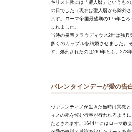
キリスト教には「聖人暦」というもの
の日でした（現在は聖人暦から除外さ
ます。ローマ帝国最盛期の175年ご
まれました。
当時の皇帝クラウディウス2世は強兵
多くのカップルを結婚させました。そ
す。処刑されたのは269年とも、27
バレンタインデーが愛の告白
ヴァレンティノが生きた当時は異教と
ィノの死を悼む行事が行われるように
たとされます。1644年にはローマ
が愛の教訓と感謝を記したノートを交