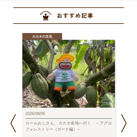
カカオの文化
カ
2025/0
2026/08/05
日本の
ョコレー
は？
カールおじさん、カカオ産地へ行く ～アグロ
フォレストリー（ガーナ編）～