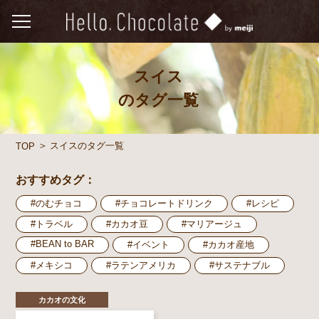
スイス
のタグ一覧
スイスのタグ一覧
TOP
おすすめタグ：
#のむチョコ
#チョコレートドリンク
#レシピ
#トラベル
#カカオ豆
#マリアージュ
#BEAN to BAR
#イベント
#カカオ産地
#メキシコ
#ラテンアメリカ
#サステナブル
カカオの文化